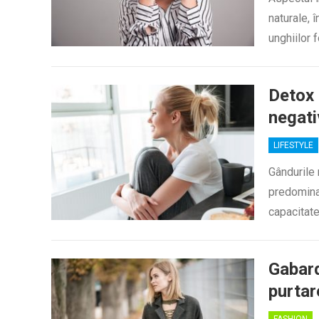
naturale, 
unghiilor 
Detox 
negati
LIFESTYLE
Gândurile 
predominan
capacitate
Gabard
purtar