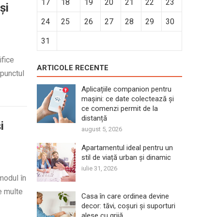
17
18
19
20
21
22
23
și
24
25
26
27
28
29
30
31
ifice
ARTICOLE RECENTE
 punctul
Aplicațiile companion pentru
mașini: ce date colectează și
ce comenzi permit de la
distanță
i
august 5, 2026
Apartamentul ideal pentru un
stil de viață urban și dinamic
iulie 31, 2026
modul în
e multe
Casa în care ordinea devine
decor: tăvi, coșuri și suporturi
alese cu grijă