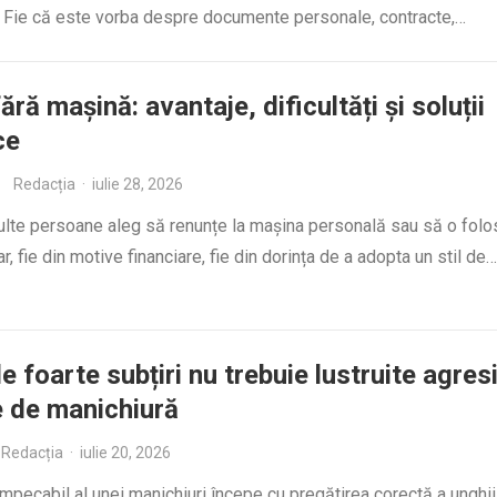
. Fie că este vorba despre documente personale, contracte,…
ără mașină: avantaje, dificultăți și soluții
ce
Redacția
·
iulie 28, 2026
ulte persoane aleg să renunțe la mașina personală sau să o fol
ar, fie din motive financiare, fie din dorința de a adopta un stil de…
le foarte subțiri nu trebuie lustruite agres
e de manichiură
Redacția
·
iulie 20, 2026
mpecabil al unei manichiuri începe cu pregătirea corectă a unghii