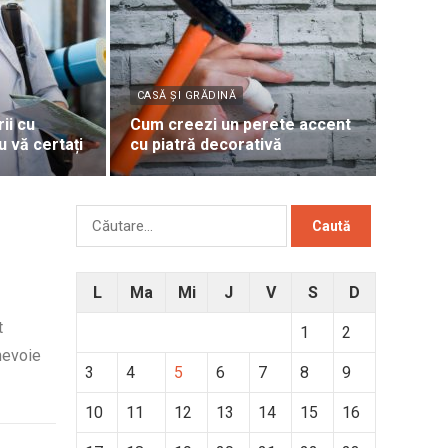
CASĂ ȘI GRĂDINĂ
ii cu
Cum creezi un perete accent
u vă certați
cu piatră decorativă
Caută
după:
L
Ma
Mi
J
V
S
D
t
1
2
 nevoie
3
4
5
6
7
8
9
10
11
12
13
14
15
16