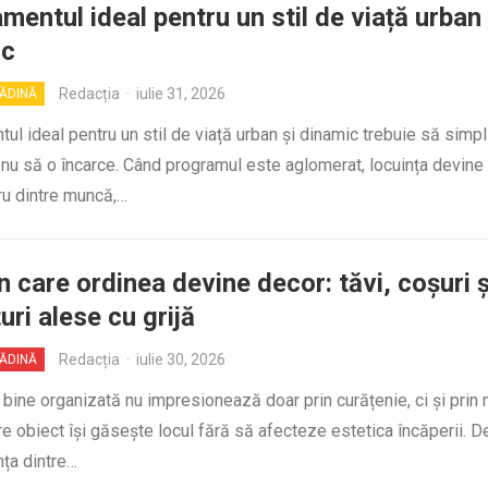
mentul ideal pentru un stil de viață urban 
ic
Redacția
·
iulie 31, 2026
RĂDINĂ
ul ideal pentru un stil de viață urban și dinamic trebuie să simpl
, nu să o încarce. Când programul este aglomerat, locuința devine
ru dintre muncă,…
n care ordinea devine decor: tăvi, coșuri ș
uri alese cu grijă
Redacția
·
iulie 30, 2026
RĂDINĂ
 bine organizată nu impresionează doar prin curățenie, ci și prin 
re obiect își găsește locul fără să afecteze estetica încăperii. D
nța dintre…