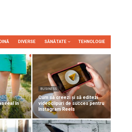
DINĂ
DIVERSE
SĂNĂTATE
TEHNOLOGIE
BUSINESS
Cum să creezi și să editezi
as real în
videoclipuri de succes pentru
Instagram Reels