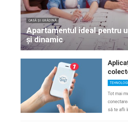
CASĂ ȘI GRĂDINĂ
Apartamentul ideal pentru un
și dinamic
Aplica
colect
TEHNOLOG
Tot mai mu
conectarea
să te afli 