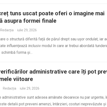
creț tuns uscat poate oferi o imagine mai
tă asupra formei finale
Redacția
·
iulie 29, 2026
 are o structură diferită față de părul drept sau ușor ondulat, iar 
itate influențează inclusiv modul în care ar trebui abordată tunder
și schimbă forma și…
verificărilor administrative care îți pot pr
mele viitoare
Redacția
·
iulie 29, 2026
le administrative sunt adesea amânate deoarece nu par urgente, 
ste detalii pot preveni amenzi, întârzieri, costuri neprevăzute și 