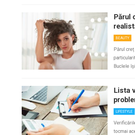
Părul 
realis
BEAUTY
Părul creț
particular
Buclele î
Lista 
proble
LIFESTYLE
Verificări
tocmai ace