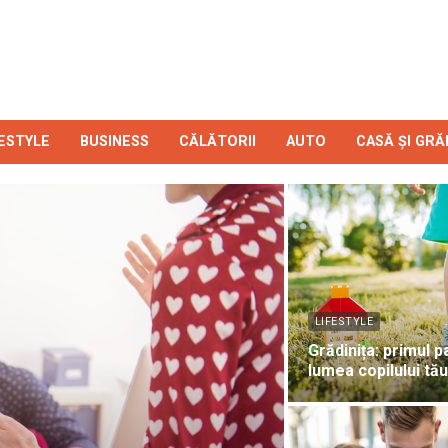
FESTYLE
BUSINESS
CĂLĂTORII
AUTO
CASĂ ȘI GRĂ
LIFESTYLE
Grădinița: primul p
lumea copilului tău