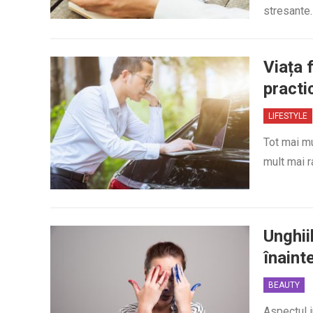
stresante
Viața f
practi
LIFESTYLE
Tot mai m
mult mai r
Unghii
înaint
BEAUTY
Aspectul i