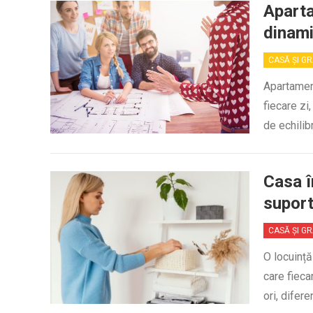
Aparta
dinam
CASĂ ȘI G
Apartament
fiecare zi
de echilib
Casa î
suport
CASĂ ȘI G
O locuință
care fieca
ori, difere