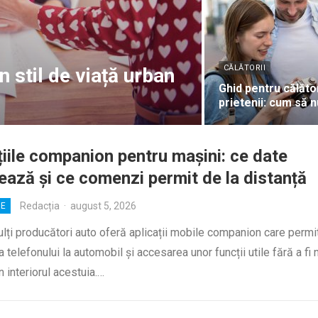
CĂLĂTORII
 stil de viață urban
Ghid pentru călător
prietenii: cum să n
țiile companion pentru mașini: ce date
ează și ce comenzi permit de la distanță
Redacția
·
august 5, 2026
IE
lți producători auto oferă aplicații mobile companion care permi
 telefonului la automobil și accesarea unor funcții utile fără a fi
în interiorul acestuia.…