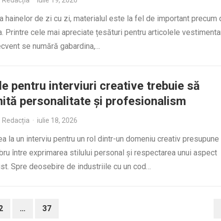
Redacția
·
iulie 19, 2026
a hainelor de zi cu zi, materialul este la fel de important precum
a. Printre cele mai apreciate țesături pentru articolele vestimenta
recvent se numără gabardina,…
le pentru interviuri creative trebuie să
ită personalitate și profesionalism
Redacția
·
iulie 18, 2026
ea la un interviu pentru un rol dintr-un domeniu creativ presupune
ibru între exprimarea stilului personal și respectarea unui aspect
st. Spre deosebire de industriile cu un cod…
2
…
37