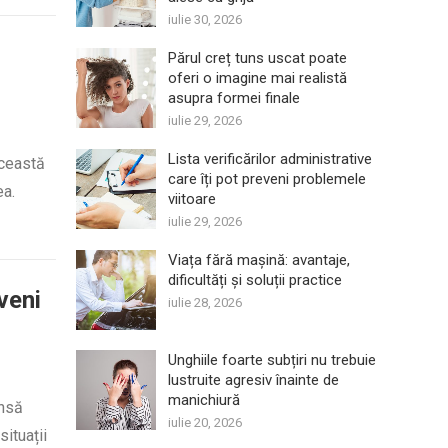
iulie 30, 2026
Părul creț tuns uscat poate
oferi o imagine mai realistă
asupra formei finale
iulie 29, 2026
Lista verificărilor administrative
această
care îți pot preveni problemele
ea.
viitoare
iulie 29, 2026
Viața fără mașină: avantaje,
dificultăți și soluții practice
eveni
iulie 28, 2026
Unghiile foarte subțiri nu trebuie
lustruite agresiv înainte de
manichiură
însă
iulie 20, 2026
situații