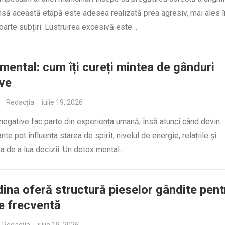
însă această etapă este adesea realizată prea agresiv, mai ales î
foarte subțiri. Lustruirea excesivă este…
mental: cum îți cureți mintea de gânduri
ve
Redacția
·
iulie 19, 2026
negative fac parte din experiența umană, însă atunci când devin
te pot influența starea de spirit, nivelul de energie, relațiile și
a de a lua decizii. Un detox mental…
ina oferă structură pieselor gândite pent
e frecventă