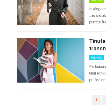
FASHION
În alegere
sau croial
purtate f
Ținute
transm
FASHION
Participar
unui echil
profesioni
PAGINAȚIE
1
ARTICOLE