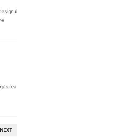
 designul
re
 găsirea
NEXT