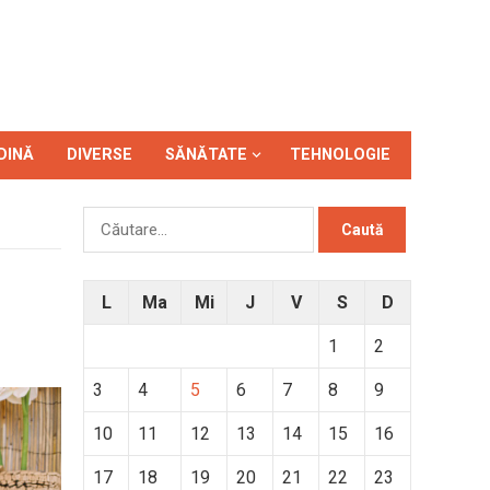
DINĂ
DIVERSE
SĂNĂTATE
TEHNOLOGIE
Caută
după:
L
Ma
Mi
J
V
S
D
1
2
3
4
5
6
7
8
9
10
11
12
13
14
15
16
17
18
19
20
21
22
23