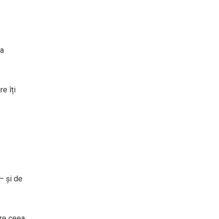
ea
e îți
 — și de
pre ceea