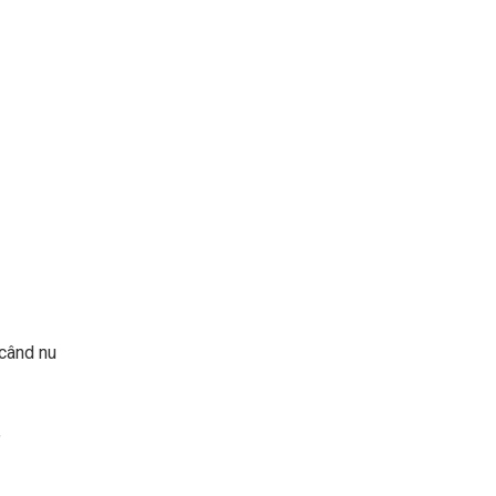
 când nu
”