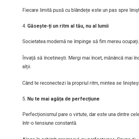
Fiecare limită pusă cu blândețe este un pas spre liniș
Găsește-ți un ritm al tău, nu al lumii
Societatea modernă ne împinge să fim mereu ocupați. 
Învață să încetinești. Mergi mai încet, mănâncă mai înce
alții.
Când te reconectezi la propriul ritm, mintea se linișteșt
Nu te mai agăța de perfecțiune
Perfecționismul pare o virtute, dar este una dintre cele
într-o tensiune constantă.