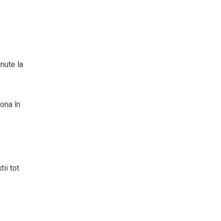
inute la
iona în
tii tot