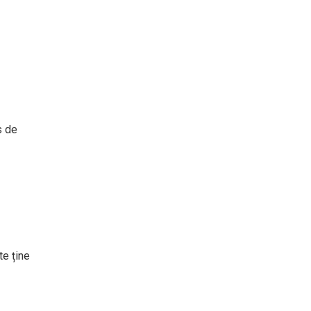
s de
te ține