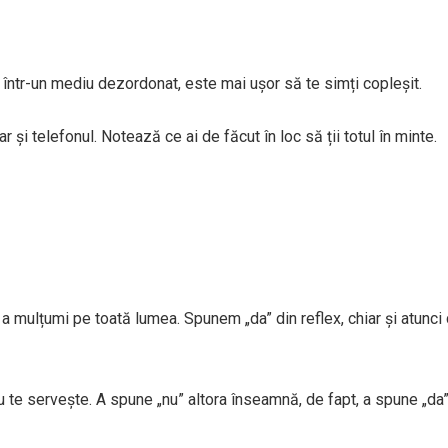
i într-un mediu dezordonat, este mai ușor să te simți copleșit.
r și telefonul. Notează ce ai de făcut în loc să ții totul în minte.
a mulțumi pe toată lumea. Spunem „da” din reflex, chiar și atunci
u te servește. A spune „nu” altora înseamnă, de fapt, a spune „da