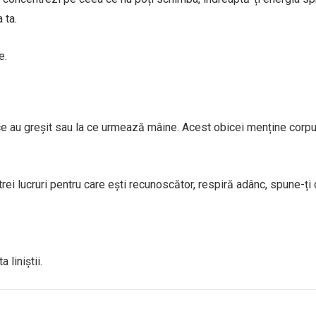
 ta.
e.
e au greșit sau la ce urmează mâine. Acest obicei menține corpul
rei lucruri pentru care ești recunoscător, respiră adânc, spune-ți 
 liniștii.