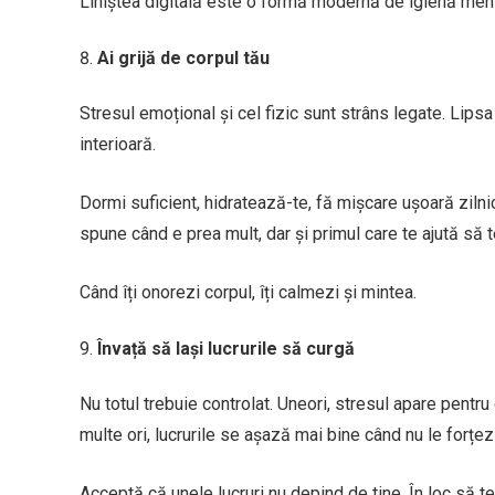
Liniștea digitală este o formă modernă de igienă ment
Ai grijă de corpul tău
Stresul emoțional și cel fizic sunt strâns legate. Lipsa
interioară.
Dormi suficient, hidratează-te, fă mișcare ușoară zilni
spune când e prea mult, dar și primul care te ajută să t
Când îți onorezi corpul, îți calmezi și mintea.
Învață să lași lucrurile să curgă
Nu totul trebuie controlat. Uneori, stresul apare pentru c
multe ori, lucrurile se așază mai bine când nu le forțezi
Acceptă că unele lucruri nu depind de tine. În loc să 