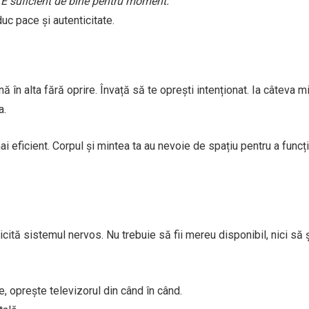
„E suficient de bine pentru moment.”
uc pace și autenticitate.
în alta fără oprire. Învață să te oprești intenționat. Ia câteva m
a.
i eficient. Corpul și mintea ta au nevoie de spațiu pentru a funcț
licită sistemul nervos. Nu trebuie să fii mereu disponibil, nici să ș
le, oprește televizorul din când în când.