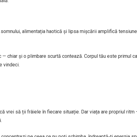
ală.
 somnului, alimentația haotică și lipsa mișcării amplifică tensiun
c — chiar și o plimbare scurtă contează. Corpul tău este primul car
e vindeci.
ă vrei să ții frâiele în fiecare situație. Dar viața are propriul ritm
.
te concentrezi pe ceea ce nu poți schimba, îndreaptă-ți energia s