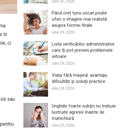
iulie 30, 2026
Părul creț tuns uscat poate
oferi o imagine mai realistă
asupra formei finale
ema
iulie 29, 2026
e în
le, ci
Lista verificărilor administrative
care îți pot preveni problemele
viitoare
iulie 29, 2026
Viața fără mașină: avantaje,
dificultăți și soluții practice
iulie 28, 2026
casă sau
Unghiile foarte subțiri nu trebuie
lustruite agresiv înainte de
manichiură
 pentru
iulie 20, 2026