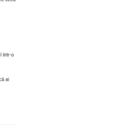
 într-o
că ai