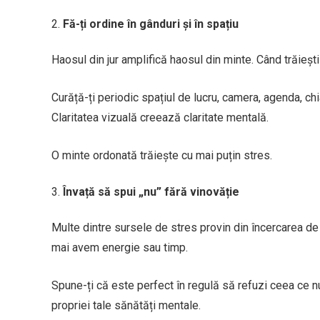
Fă-ți ordine în gânduri și în spațiu
Haosul din jur amplifică haosul din minte. Când trăieșt
Curăță-ți periodic spațiul de lucru, camera, agenda, chia
Claritatea vizuală creează claritate mentală.
O minte ordonată trăiește cu mai puțin stres.
Învață să spui „nu” fără vinovăție
Multe dintre sursele de stres provin din încercarea de 
mai avem energie sau timp.
Spune-ți că este perfect în regulă să refuzi ceea ce n
propriei tale sănătăți mentale.