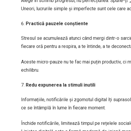
Alege în schimb progresul, nu perfecțiunea. Spune-ți:
Uneori, lucrurile simple și imperfecte sunt cele care ad
Practică pauzele conștiente
Stresul se acumulează atunci când mergi dintr-o sarcină 
fiecare oră pentru a respira, a te întinde, a te deconect
Aceste micro-pauze nu te fac mai puțin productiv, ci ma
echilibru.
Redu expunerea la stimuli inutili
Informațiile, notificările și zgomotul digital îți supraso
ce se întâmplă în lume în fiecare moment.
Închide notificările, limitează timpul pe rețelele socia