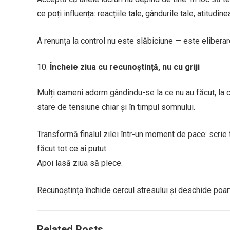
ce poți influența: reacțiile tale, gândurile tale, atitudinea
A renunța la control nu este slăbiciune — este eliberar
Încheie ziua cu recunoștință, nu cu griji
Mulți oameni adorm gândindu-se la ce nu au făcut, la c
stare de tensiune chiar și în timpul somnului.
Transformă finalul zilei într-un moment de pace: scrie t
făcut tot ce ai putut.
Apoi lasă ziua să plece.
Recunoștința închide cercul stresului și deschide poarta
Related Posts