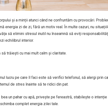
corpului și a minții atunci când ne confruntăm cu provocări. Probl
energia zi de zi, fără un motiv real. În multe cazuri, nu situațiil
ăța să elimini stresul inutil nu înseamnă să eviți responsabilități
i echilibrul interior.
 să trăiești cu mai mult calm și claritate.
ul lucru pe care îl faci este să verifici telefonul, să alergi prin 
stemul de stres înainte să te ridici din pat.
 bea un pahar cu apă, privește pe fereastră, stabilește o intenție
schimba complet energia zilei tale.