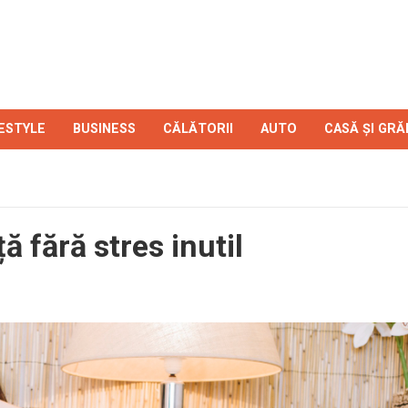
FESTYLE
BUSINESS
CĂLĂTORII
AUTO
CASĂ ȘI GRĂ
ă fără stres inutil