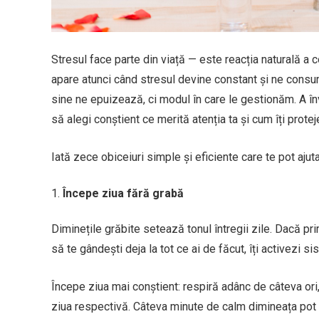
Stresul face parte din viață — este reacția naturală a 
apare atunci când stresul devine constant și ne consumă 
sine ne epuizează, ci modul în care le gestionăm. A înv
să alegi conștient ce merită atenția ta și cum îți protejez
Iată zece obiceiuri simple și eficiente care te pot ajuta
Începe ziua fără grabă
Diminețile grăbite setează tonul întregii zile. Dacă prim
să te gândești deja la tot ce ai de făcut, îți activezi si
Începe ziua mai conștient: respiră adânc de câteva ori,
ziua respectivă. Câteva minute de calm dimineața pot 