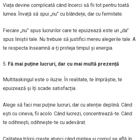
Viața devine complicată când încerci să fii tot pentru toată
lumea. Învață să spui „nu” cu blândețe, dar cu fermitate.
Fiecare „nu” spus lucrurilor care te epuizează este un „da”
spus liniștii tale. Nu trebuie să justifici mereu alegerile tale. A
te respecta înseamnă a-ți proteja timpul și energia.
Fă mai puține lucruri, dar cu mai multă prezență
Multitaskingul este o iluzie. În realitate, te împrăștie, te
epuizează și îți scade satisfacția.
Alege să faci mai puține lucruri, dar cu atenție deplină. Când
ești cu cineva, fii acolo. Când lucrezi, concentrează-te. Când
te odihnești, odihnește-te cu adevărat.
Calitatea trăirii crește atunci când mintea și corpul se află în