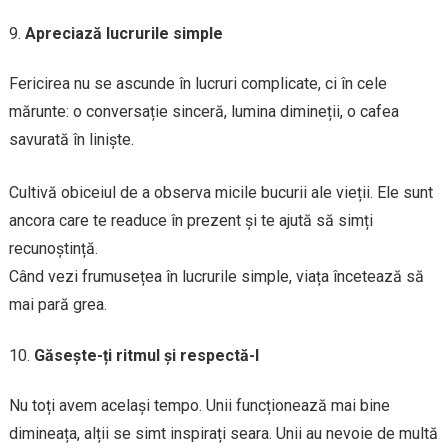
Apreciază lucrurile simple
Fericirea nu se ascunde în lucruri complicate, ci în cele
mărunte: o conversație sinceră, lumina dimineții, o cafea
savurată în liniște.
Cultivă obiceiul de a observa micile bucurii ale vieții. Ele sunt
ancora care te readuce în prezent și te ajută să simți
recunoștință.
Când vezi frumusețea în lucrurile simple, viața încetează să
mai pară grea.
Găsește-ți ritmul și respectă-l
Nu toți avem același tempo. Unii funcționează mai bine
dimineața, alții se simt inspirați seara. Unii au nevoie de multă