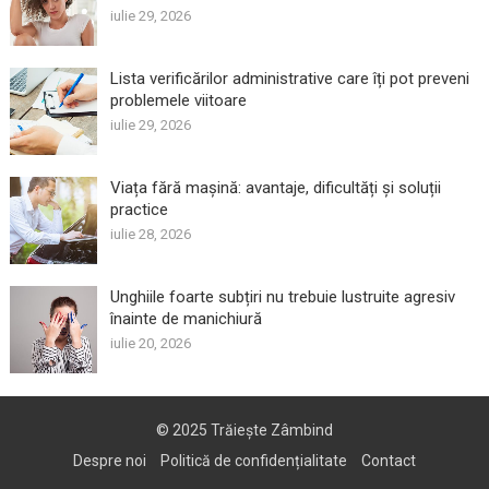
iulie 29, 2026
Lista verificărilor administrative care îți pot preveni
problemele viitoare
iulie 29, 2026
Viața fără mașină: avantaje, dificultăți și soluții
practice
iulie 28, 2026
Unghiile foarte subțiri nu trebuie lustruite agresiv
înainte de manichiură
iulie 20, 2026
© 2025
Trăiește Zâmbind
Despre noi
Politică de confidențialitate
Contact