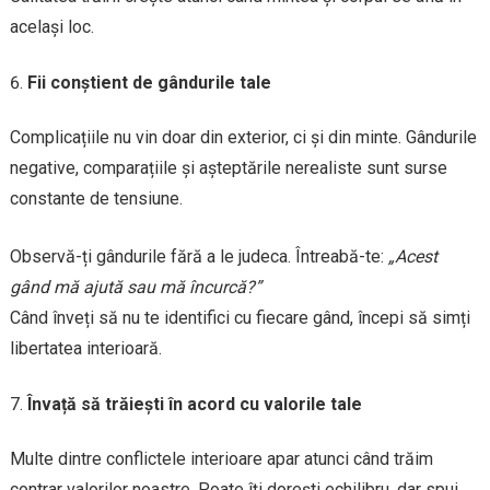
același loc.
Fii conștient de gândurile tale
Complicațiile nu vin doar din exterior, ci și din minte. Gândurile
negative, comparațiile și așteptările nerealiste sunt surse
constante de tensiune.
Observă-ți gândurile fără a le judeca. Întreabă-te:
„Acest
gând mă ajută sau mă încurcă?”
Când înveți să nu te identifici cu fiecare gând, începi să simți
libertatea interioară.
Învață să trăiești în acord cu valorile tale
Multe dintre conflictele interioare apar atunci când trăim
contrar valorilor noastre. Poate îți dorești echilibru, dar spui