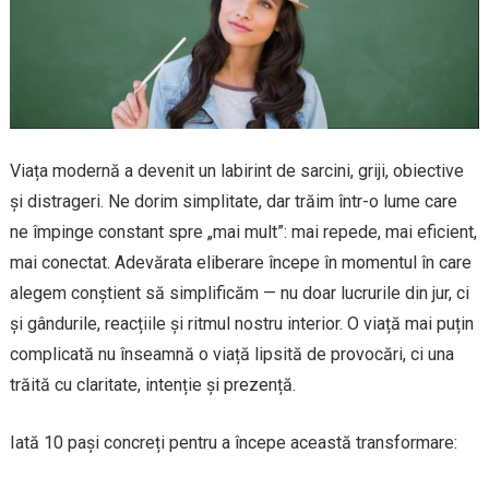
Viața modernă a devenit un labirint de sarcini, griji, obiective
și distrageri. Ne dorim simplitate, dar trăim într-o lume care
ne împinge constant spre „mai mult”: mai repede, mai eficient,
mai conectat. Adevărata eliberare începe în momentul în care
alegem conștient să simplificăm — nu doar lucrurile din jur, ci
și gândurile, reacțiile și ritmul nostru interior. O viață mai puțin
complicată nu înseamnă o viață lipsită de provocări, ci una
trăită cu claritate, intenție și prezență.
Iată 10 pași concreți pentru a începe această transformare: