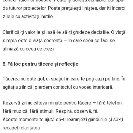
da tuturor proiectelor. Poate prețuiești liniștea, dar îți încarci
zilele cu activități inutile.
Clarifică-ți valorile și lasă-le să-ți ghideze deciziile. O viață
simplă este o viață coerentă — în care ceea ce faci se
aliniază cu ceea ce crezi.
Fă loc pentru tăcere și reflecție
Tăcerea nu este gol, ci spațiul în care te poți auzi pe tine. În
agitația zilnică, pierdem contactul cu vocea interioară.
Rezervă zilnic câteva minute pentru tăcere — fără telefon,
fără muzică, fără stimuli. Respiră, observă, fii.
Aceste momente te ajută să-ți rearanjezi gândurile și să-ți
recapeți claritatea.