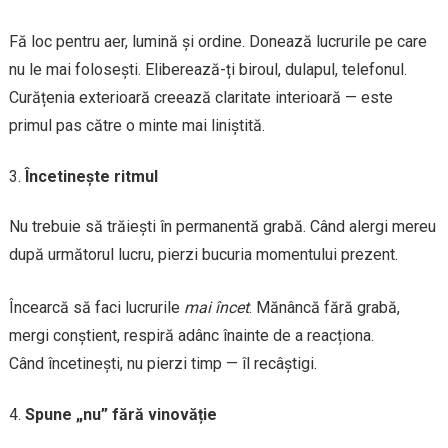
Fă loc pentru aer, lumină și ordine. Donează lucrurile pe care
nu le mai folosești. Eliberează-ți biroul, dulapul, telefonul.
Curățenia exterioară creează claritate interioară — este
primul pas către o minte mai liniștită.
Încetinește ritmul
Nu trebuie să trăiești în permanentă grabă. Când alergi mereu
după următorul lucru, pierzi bucuria momentului prezent.
Încearcă să faci lucrurile
mai încet
. Mănâncă fără grabă,
mergi conștient, respiră adânc înainte de a reacționa.
Când încetinești, nu pierzi timp — îl recâștigi.
Spune „nu” fără vinovăție