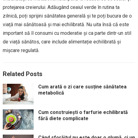
protejarea creierului. Adăugând ceaiul verde în rutina ta
zilnică, poți sprijini sănătatea generală și te poți bucura de o
viață mai sănătoasă și mai echilibrată. Nu uita însă că este
important să îl consumi cu moderatie și ca parte dintr-un stil
de viață sănătos, care include alimentație echilibrată și
mișcare regulată.
Related Posts
Cum arată o zi care susține sănătatea
metabolică
Cum construiești o farfurie echilibrată
fără diete complicate
Când sforăitul nu este doar o glumă, ci un