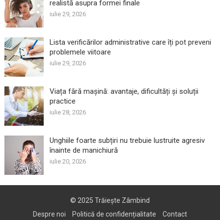
realistă asupra formei finale
iulie 29, 2026
Lista verificărilor administrative care îți pot preveni
problemele viitoare
iulie 29, 2026
Viața fără mașină: avantaje, dificultăți și soluții
practice
iulie 28, 2026
Unghiile foarte subțiri nu trebuie lustruite agresiv
înainte de manichiură
iulie 20, 2026
© 2025
Trăiește Zâmbind
Despre noi
Politică de confidențialitate
Contact