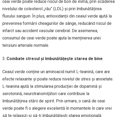
ceai verde poate reduce riscul de boli de inimă, prin scăderea
nivelului de colesterol „rău” (LDL) și prin îmbunătățirea
fluxului sanguin. În plus, antioxidanții din ceaiul verde ajută la
prevenirea formării cheagurilor de sânge, reducând riscul de
infarct sau accident vascular cerebral. De asemenea,
consumul de ceai verde poate ajuta la menținerea unei
tensiuni arteriale normale.
Combate stresul și îmbunătățește starea de bine
Ceaiul verde conține un aminoacid numit L-teanină, care are
efecte relaxante și poate reduce nivelul de stres și anxietate.
L-teanina ajută la stimularea producției de dopamină și
serotonină, neurotransmițători care contribuie la
îmbunătățirea stării de spirit. Prin urmare, o cană de ceai
verde poate fi o alegere excelentă în momentele în care vrei
să te relaxezi și să-ți îmbunătățești starea emoțională.