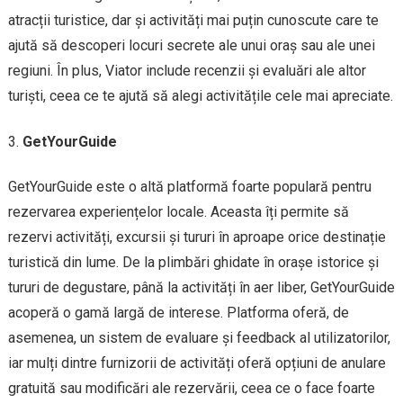
atracții turistice, dar și activități mai puțin cunoscute care te
ajută să descoperi locuri secrete ale unui oraș sau ale unei
regiuni. În plus, Viator include recenzii și evaluări ale altor
turiști, ceea ce te ajută să alegi activitățile cele mai apreciate.
GetYourGuide
GetYourGuide este o altă platformă foarte populară pentru
rezervarea experiențelor locale. Aceasta îți permite să
rezervi activități, excursii și tururi în aproape orice destinație
turistică din lume. De la plimbări ghidate în orașe istorice și
tururi de degustare, până la activități în aer liber, GetYourGuide
acoperă o gamă largă de interese. Platforma oferă, de
asemenea, un sistem de evaluare și feedback al utilizatorilor,
iar mulți dintre furnizorii de activități oferă opțiuni de anulare
gratuită sau modificări ale rezervării, ceea ce o face foarte