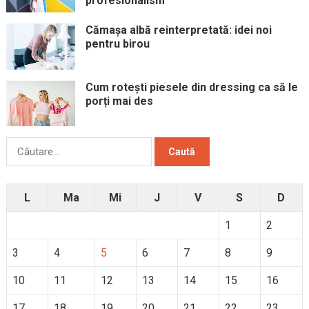
profesionalism
Cămașa albă reinterpretată: idei noi
pentru birou
Cum rotești piesele din dressing ca să le
porți mai des
Caută
după:
L
Ma
Mi
J
V
S
D
1
2
3
4
5
6
7
8
9
10
11
12
13
14
15
16
17
18
19
20
21
22
23