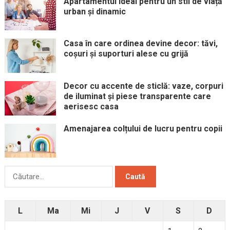
Apartamentul ideal pentru un stil de viață
urban și dinamic
Casa în care ordinea devine decor: tăvi,
coșuri și suporturi alese cu grijă
Decor cu accente de sticlă: vaze, corpuri
de iluminat și piese transparente care
aerisesc casa
Amenajarea colțului de lucru pentru copii
Caută
după:
L
Ma
Mi
J
V
S
D