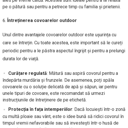
ales pe vreme caldă. Acestea sunt ideale pentru a te relaxa
pe o pătură sau pentru a petrece timp cu familia și prietenii.
Întreținerea covoarelor outdoor
Unul dintre avantajele covoarelor outdoor este ușurința cu
care se întrețin. Cu toate acestea, este important să le cureți
periodic pentru a le păstra aspectul îngrijit și pentru a prelungi
durata lor de viață.
Curățare regulată
: Mătură sau aspiră covorul pentru a
îndepărta murdăria și frunzele. De asemenea, poți spăla
covoarele cu o soluție delicată de apă și săpun, iar pentru
unele tipuri de covoare, este recomandat să urmezi
instrucțiunile de întreținere de pe etichetă.
Protecția în fața intemperiilor
: Dacă locuiești într-o zonă
cu multă ploaie sau vânt, este o idee bună să ridici covorul în
timpul vremii nefavorabile sau să investești într-o husă de