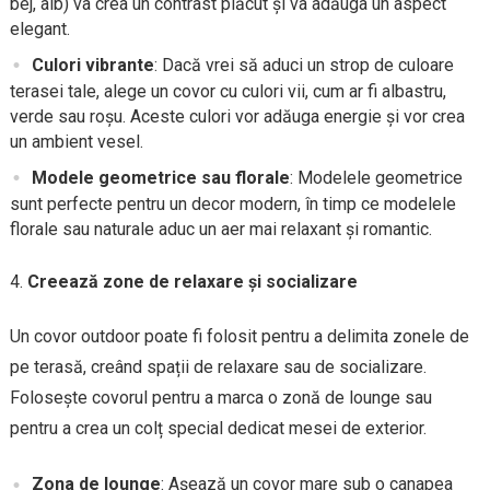
bej, alb) va crea un contrast plăcut și va adăuga un aspect
elegant.
Culori vibrante
: Dacă vrei să aduci un strop de culoare
terasei tale, alege un covor cu culori vii, cum ar fi albastru,
verde sau roșu. Aceste culori vor adăuga energie și vor crea
un ambient vesel.
Modele geometrice sau florale
: Modelele geometrice
sunt perfecte pentru un decor modern, în timp ce modelele
florale sau naturale aduc un aer mai relaxant și romantic.
Creează zone de relaxare și socializare
Un covor outdoor poate fi folosit pentru a delimita zonele de
pe terasă, creând spații de relaxare sau de socializare.
Folosește covorul pentru a marca o zonă de lounge sau
pentru a crea un colț special dedicat mesei de exterior.
Zona de lounge
: Așează un covor mare sub o canapea