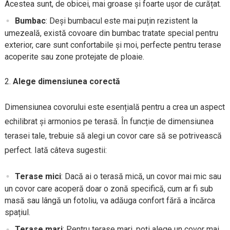
Acestea sunt, de obicei, mai groase și foarte ușor de curățat.
Bumbac
: Deși bumbacul este mai puțin rezistent la
umezeală, există covoare din bumbac tratate special pentru
exterior, care sunt confortabile și moi, perfecte pentru terase
acoperite sau zone protejate de ploaie.
Alege dimensiunea corectă
Dimensiunea covorului este esențială pentru a crea un aspect
echilibrat și armonios pe terasă. În funcție de dimensiunea
terasei tale, trebuie să alegi un covor care să se potrivească
perfect. Iată câteva sugestii:
Terase mici
: Dacă ai o terasă mică, un covor mai mic sau
un covor care acoperă doar o zonă specifică, cum ar fi sub
masă sau lângă un fotoliu, va adăuga confort fără a încărca
spațiul.
Terase mari
: Pentru terase mari, poți alege un covor mai