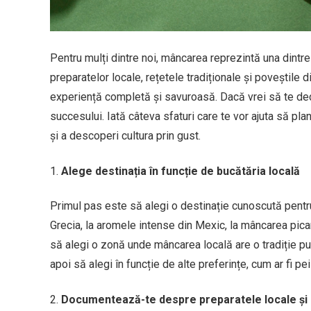
Pentru mulți dintre noi, mâncarea reprezintă una dintre
preparatelor locale, rețetele tradiționale și poveștile 
experiență completă și savuroasă. Dacă vrei să te dedi
succesului. Iată câteva sfaturi care te vor ajuta să pla
și a descoperi cultura prin gust.
Alege destinația în funcție de bucătăria locală
Primul pas este să alegi o destinație cunoscută pentru
Grecia, la aromele intense din Mexic, la mâncarea pica
să alegi o zonă unde mâncarea locală are o tradiție pute
apoi să alegi în funcție de alte preferințe, cum ar fi pe
Documentează-te despre preparatele locale și