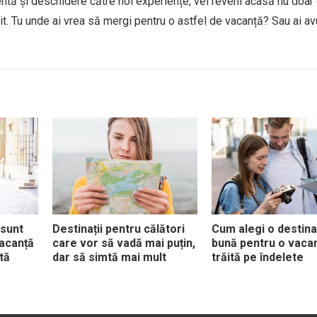
 atentă și deschidere către noi experiențe, vei reveni acasă nu doar
tit. Tu unde ai vrea să mergi pentru o astfel de vacanță? Sau ai av
sunt
Destinații pentru călători
Cum alegi o destina
vacanță
care vor să vadă mai puțin,
bună pentru o vaca
tă
dar să simtă mai mult
trăită pe îndelete