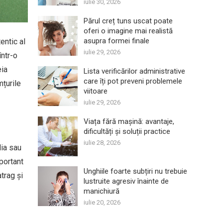
iulie 30, 2026
Părul creț tuns uscat poate
oferi o imagine mai realistă
asupra formei finale
entic al
iulie 29, 2026
într-o
eia
Lista verificărilor administrative
care îți pot preveni problemele
mțurile
viitoare
iulie 29, 2026
Viața fără mașină: avantaje,
dificultăți și soluții practice
iulie 28, 2026
lia sau
portant
Unghiile foarte subțiri nu trebuie
trag și
lustruite agresiv înainte de
manichiură
iulie 20, 2026