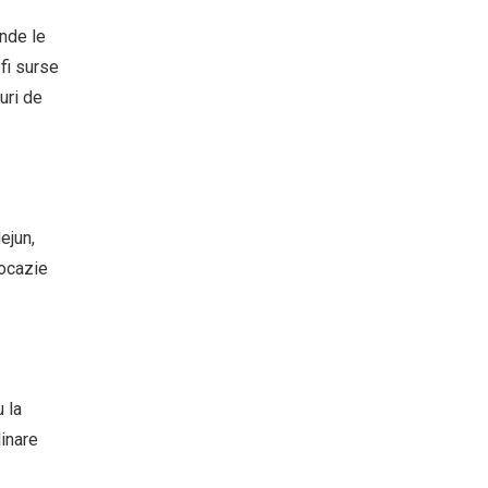
unde le
fi surse
uri de
ejun,
 ocazie
 la
linare