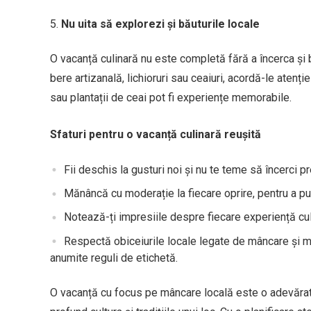
Nu uita să explorezi și băuturile locale
O vacanță culinară nu este completă fără a încerca și b
bere artizanală, lichioruri sau ceaiuri, acordă-le atenție
sau plantații de ceai pot fi experiențe memorabile.
Sfaturi pentru o vacanță culinară reușită
Fii deschis la gusturi noi și nu te teme să încerci p
Mănâncă cu moderație la fiecare oprire, pentru a put
Notează-ți impresiile despre fiecare experiență cul
Respectă obiceiurile locale legate de mâncare și m
anumite reguli de etichetă.
O vacanță cu focus pe mâncare locală este o adevărată