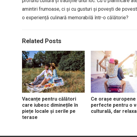
profund cultura și tradițiile unui loc. Cu o planificare
amintiri frumoase, ci și cu gusturi și povești de poves
o experiență culinară memorabilă într-o călătorie?
Related Posts
Vacanțe pentru călători
Ce orașe europene 
care iubesc diminețile în
perfecte pentru o 
piețe locale și serile pe
culturală, dar relaxa
terase