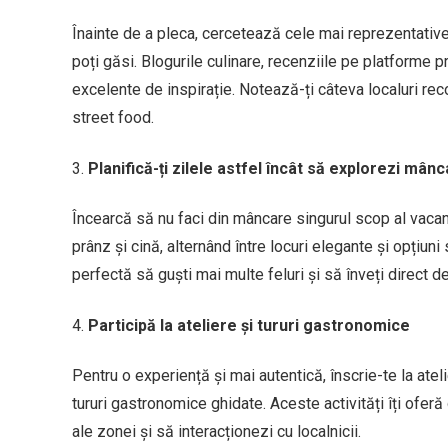
Înainte de a pleca, cercetează cele mai reprezentative
poți găsi. Blogurile culinare, recenziile pe platforme
excelente de inspirație. Notează-ți câteva localuri rec
street food.
Planifică-ți zilele astfel încât să explorezi mân
Încearcă să nu faci din mâncare singurul scop al vacanțe
prânz și cină, alternând între locuri elegante și opțiuni
perfectă să guști mai multe feluri și să înveți direct de
Participă la ateliere și tururi gastronomice
Pentru o experiență și mai autentică, înscrie-te la atel
tururi gastronomice ghidate. Aceste activități îți oferă 
ale zonei și să interacționezi cu localnicii.