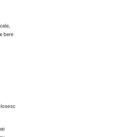
cale,
de bere
folosesc
mai