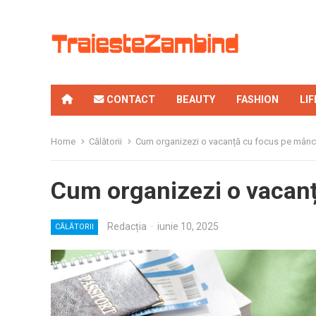
CONTACT
BEAUTY
FASHION
LI
Home
Călătorii
Cum organizezi o vacanță cu focus pe mânc
Cum organizezi o vacanț
Redacția
·
iunie 10, 2025
CĂLĂTORII