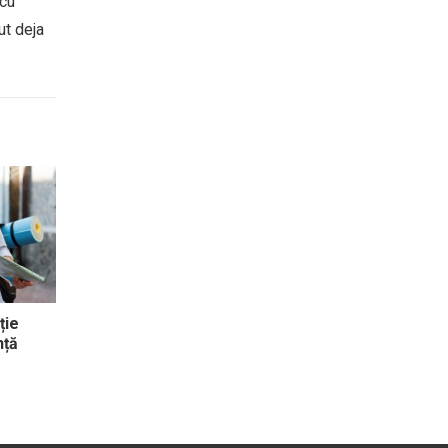
 cu
ut deja
ție
nță