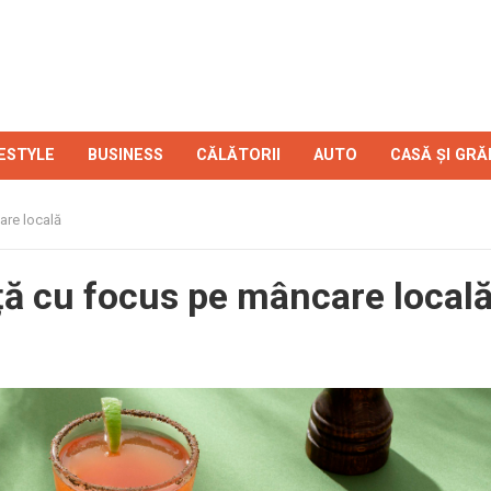
FESTYLE
BUSINESS
CĂLĂTORII
AUTO
CASĂ ȘI GRĂ
are locală
ă cu focus pe mâncare local