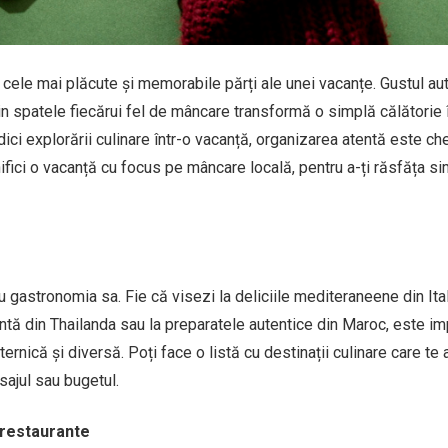
 cele mai plăcute și memorabile părți ale unei vacanțe. Gustul aut
din spatele fiecărui fel de mâncare transformă o simplă călătorie 
ci explorării culinare într-o vacanță, organizarea atentă este ch
nifici o vacanță cu focus pe mâncare locală, pentru a-ți răsfăța si
 gastronomia sa. Fie că visezi la deliciile mediteraneene din Ita
ntă din Thailanda sau la preparatele autentice din Maroc, este im
rnică și diversă. Poți face o listă cu destinații culinare care te a
isajul sau bugetul.
 restaurante