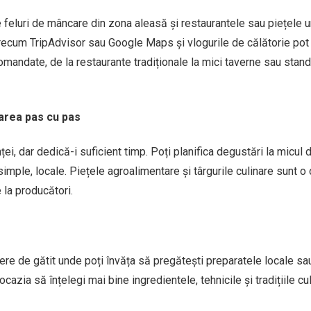
 feluri de mâncare din zona aleasă și restaurantele sau piețele 
 precum TripAdvisor sau Google Maps și vlogurile de călătorie pot 
omandate, de la restaurante tradiționale la mici taverne sau stand
carea pas cu pas
i, dar dedică-i suficient timp. Poți planifica degustări la micul d
 simple, locale. Piețele agroalimentare și târgurile culinare sunt o
 la producători.
iere de gătit unde poți învăța să pregătești preparatele locale sau
ocazia să înțelegi mai bine ingredientele, tehnicile și tradițiile cu