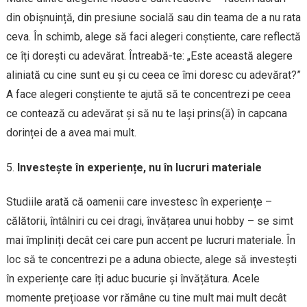
din obișnuință, din presiune socială sau din teama de a nu rata
ceva. În schimb, alege să faci alegeri conștiente, care reflectă
ce îți dorești cu adevărat. Întreabă-te: „Este această alegere
aliniată cu cine sunt eu și cu ceea ce îmi doresc cu adevărat?”
A face alegeri conștiente te ajută să te concentrezi pe ceea
ce contează cu adevărat și să nu te lași prins(ă) în capcana
dorinței de a avea mai mult.
Investește în experiențe, nu în lucruri materiale
Studiile arată că oamenii care investesc în experiențe –
călătorii, întâlniri cu cei dragi, învățarea unui hobby – se simt
mai împliniți decât cei care pun accent pe lucruri materiale. În
loc să te concentrezi pe a aduna obiecte, alege să investești
în experiențe care îți aduc bucurie și învățătura. Acele
momente prețioase vor rămâne cu tine mult mai mult decât