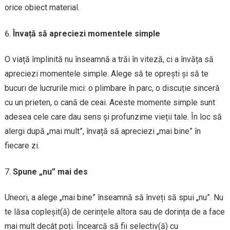
orice obiect material.
Învață să apreciezi momentele simple
O viață împlinită nu înseamnă a trăi în viteză, ci a învăța să
apreciezi momentele simple. Alege să te oprești și să te
bucuri de lucrurile mici: o plimbare în parc, o discuție sinceră
cu un prieten, o cană de ceai. Aceste momente simple sunt
adesea cele care dau sens și profunzime vieții tale. În loc să
alergi după „mai mult”, învață să apreciezi „mai bine” în
fiecare zi.
Spune „nu” mai des
Uneori, a alege „mai bine” înseamnă să înveți să spui „nu”. Nu
te lăsa copleșit(ă) de cerințele altora sau de dorința de a face
mai mult decât poți. Încearcă să fii selectiv(ă) cu