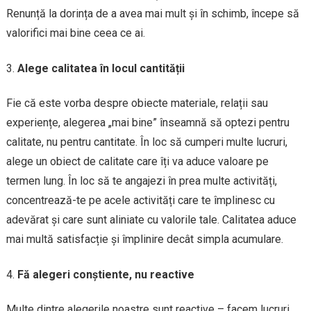
Renunță la dorința de a avea mai mult și în schimb, începe să
valorifici mai bine ceea ce ai.
Alege calitatea în locul cantității
Fie că este vorba despre obiecte materiale, relații sau
experiențe, alegerea „mai bine” înseamnă să optezi pentru
calitate, nu pentru cantitate. În loc să cumperi multe lucruri,
alege un obiect de calitate care îți va aduce valoare pe
termen lung. În loc să te angajezi în prea multe activități,
concentrează-te pe acele activități care te împlinesc cu
adevărat și care sunt aliniate cu valorile tale. Calitatea aduce
mai multă satisfacție și împlinire decât simpla acumulare.
Fă alegeri conștiente, nu reactive
Multe dintre alegerile noastre sunt reactive – facem lucruri