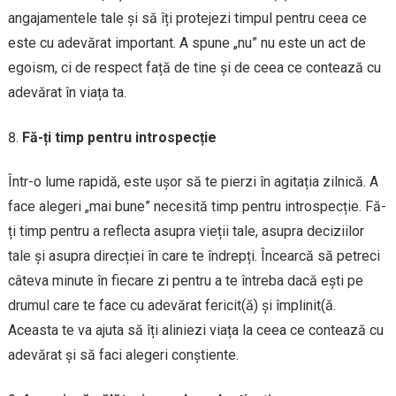
angajamentele tale și să îți protejezi timpul pentru ceea ce
este cu adevărat important. A spune „nu” nu este un act de
egoism, ci de respect față de tine și de ceea ce contează cu
adevărat în viața ta.
Fă-ți timp pentru introspecție
Într-o lume rapidă, este ușor să te pierzi în agitația zilnică. A
face alegeri „mai bune” necesită timp pentru introspecție. Fă-
ți timp pentru a reflecta asupra vieții tale, asupra deciziilor
tale și asupra direcției în care te îndrepți. Încearcă să petreci
câteva minute în fiecare zi pentru a te întreba dacă ești pe
drumul care te face cu adevărat fericit(ă) și împlinit(ă.
Aceasta te va ajuta să îți aliniezi viața la ceea ce contează cu
adevărat și să faci alegeri conștiente.