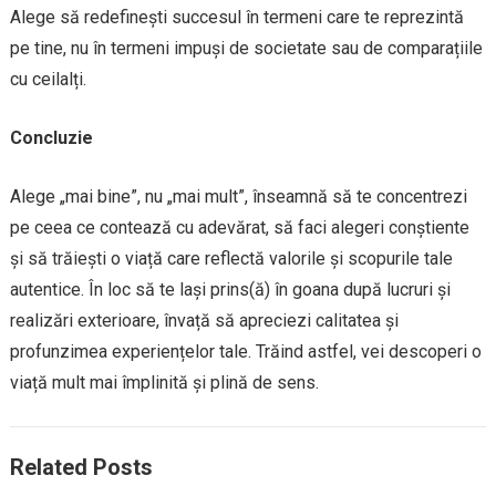
Alege să redefinești succesul în termeni care te reprezintă
pe tine, nu în termeni impuși de societate sau de comparațiile
cu ceilalți.
Concluzie
Alege „mai bine”, nu „mai mult”, înseamnă să te concentrezi
pe ceea ce contează cu adevărat, să faci alegeri conștiente
și să trăiești o viață care reflectă valorile și scopurile tale
autentice. În loc să te lași prins(ă) în goana după lucruri și
realizări exterioare, învață să apreciezi calitatea și
profunzimea experiențelor tale. Trăind astfel, vei descoperi o
viață mult mai împlinită și plină de sens.
Related Posts