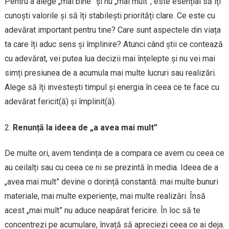
Pentru a alege „mai bine” și nu „mai mult”, este esențial să îți
cunoști valorile și să îți stabilești priorități clare. Ce este cu
adevărat important pentru tine? Care sunt aspectele din viața
ta care îți aduc sens și împlinire? Atunci când știi ce contează
cu adevărat, vei putea lua decizii mai înțelepte și nu vei mai
simți presiunea de a acumula mai multe lucruri sau realizări.
Alege să îți investești timpul și energia în ceea ce te face cu
adevărat fericit(ă) și împlinit(ă).
Renunță la ideea de „a avea mai mult”
De multe ori, avem tendința de a compara ce avem cu ceea ce
au ceilalți sau cu ceea ce ni se prezintă în media. Ideea de a
„avea mai mult” devine o dorință constantă: mai multe bunuri
materiale, mai multe experiențe, mai multe realizări. Însă
acest „mai mult” nu aduce neapărat fericire. În loc să te
concentrezi pe acumulare, învață să apreciezi ceea ce ai deja.