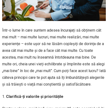
Într-o lume în care suntem adesea încurajați să obținem cât
mai mult – mai multe lucruri, mai multe realizări, mai multe
experiențe – este ușor să ne lăsăm copleșiți de dorința de a
avea cât mai multe și de a face cât mai multe. Cu toate
acestea, mai mult nu înseamnă întotdeauna mai bine. De
multe ori, cheia unei vieți echilibrate și împlinite este să alegi
„mai bine” în loc de „mai mult”. Cum poți face acest lucru? Iată
câteva principii care te pot ajuta să îți îmbunătățești alegerile
și să trăiești o viață mai conștientă și satisfăcătoare.
Clarifică-ți valorile și prioritățile