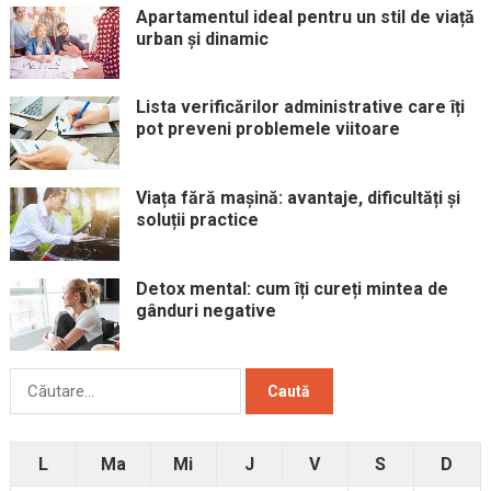
Apartamentul ideal pentru un stil de viață
urban și dinamic
Lista verificărilor administrative care îți
pot preveni problemele viitoare
Viața fără mașină: avantaje, dificultăți și
soluții practice
Detox mental: cum îți cureți mintea de
gânduri negative
Caută
după:
L
Ma
Mi
J
V
S
D