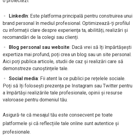
o proiectezi.
LinkedIn
: Este platforma principală pentru construirea unui
brand personal în mediul profesional. Optimizează-ți profilul
cu informații clare despre experiența ta, abilități, realizări și
recomandări de la colegi sau clienți.
Blog personal sau website
: Dacă vrei să îți împărtășești
expertiza mai profund, poți crea un blog sau un site personal.
Aici poți publica articole, studii de caz și realizări care să
demonstreze cunoștințele tale.
Social media
: Fii atent la ce publici pe rețelele sociale.
Poți să îți folosești prezența pe Instagram sau Twitter pentru
a împărtăși realizările tale profesionale, opinii și resurse
valoroase pentru domeniul tău.
Asigură-te că mesajul tău este consecvent pe toate
platformele și că reflecțiile tale online sunt autentice și
profesionale.