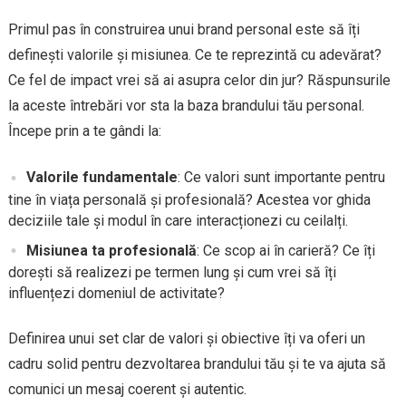
Primul pas în construirea unui brand personal este să îți
definești valorile și misiunea. Ce te reprezintă cu adevărat?
Ce fel de impact vrei să ai asupra celor din jur? Răspunsurile
la aceste întrebări vor sta la baza brandului tău personal.
Începe prin a te gândi la:
Valorile fundamentale
: Ce valori sunt importante pentru
tine în viața personală și profesională? Acestea vor ghida
deciziile tale și modul în care interacționezi cu ceilalți.
Misiunea ta profesională
: Ce scop ai în carieră? Ce îți
dorești să realizezi pe termen lung și cum vrei să îți
influențezi domeniul de activitate?
Definirea unui set clar de valori și obiective îți va oferi un
cadru solid pentru dezvoltarea brandului tău și te va ajuta să
comunici un mesaj coerent și autentic.