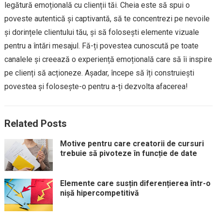
legătură emoțională cu clienții tăi. Cheia este să spui o
poveste autentică și captivantă, să te concentrezi pe nevoile
și dorințele clientului tău, și să folosești elemente vizuale
pentru a întări mesajul. Fă-ți povestea cunoscută pe toate
canalele și creează o experiență emoțională care să îi inspire
pe clienți să acționeze. Așadar, începe să îți construiești
povestea și folosește-o pentru a-ți dezvolta afacerea!
Related Posts
Motive pentru care creatorii de cursuri
trebuie să pivoteze în funcție de date
Elemente care susțin diferențierea într-o
nișă hipercompetitivă