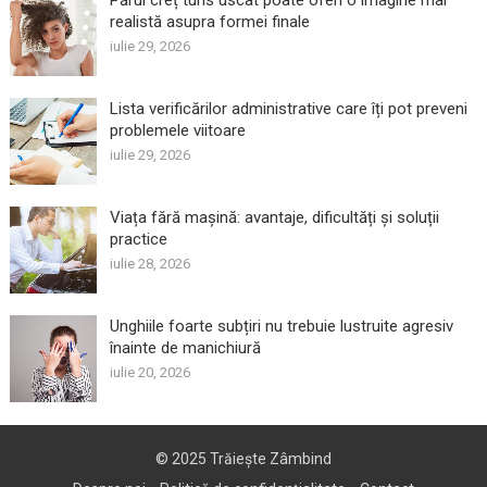
Părul creț tuns uscat poate oferi o imagine mai
realistă asupra formei finale
iulie 29, 2026
Lista verificărilor administrative care îți pot preveni
problemele viitoare
iulie 29, 2026
Viața fără mașină: avantaje, dificultăți și soluții
practice
iulie 28, 2026
Unghiile foarte subțiri nu trebuie lustruite agresiv
înainte de manichiură
iulie 20, 2026
© 2025
Trăiește Zâmbind