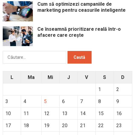
Cum să optimizezi campaniile de
marketing pentru ceasurile inteligente
Ce înseamnă prioritizare reală într-o
afacere care crește
Caută
după:
L
Ma
Mi
J
V
S
D
1
2
3
4
5
6
7
8
9
10
11
12
13
14
15
16
17
18
19
20
21
22
23