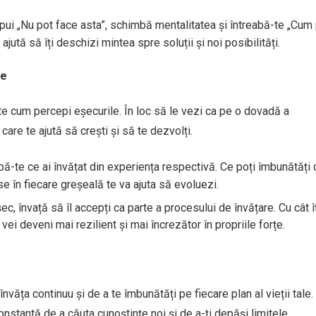
i spui „Nu pot face asta”, schimbă mentalitatea și întreabă-te „Cum
ută să îți deschizi mintea spre soluții și noi posibilități.
re
te cum percepi eșecurile. În loc să le vezi ca pe o dovadă a
 care te ajută să crești și să te dezvolți.
bă-te ce ai învățat din experiența respectivă. Ce poți îmbunătăți 
se în fiecare greșeală te va ajuta să evoluezi.
șec, învață să îl accepți ca parte a procesului de învățare. Cu cât î
 vei deveni mai rezilient și mai încrezător în propriile forțe.
văța continuu și de a te îmbunătăți pe fiecare plan al vieții tale.
nstantă de a căuta cunoștințe noi și de a-ți depăși limitele.