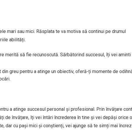
 ele mari sau mici. Răsplata te va motiva să continui pe drumul
ile abilități.
are merită să fie recunoscută. Sărbătorind succesul, îți vei aminti
t din greu pentru a atinge un obiectiv, oferă-ți momente de odihnă
ocări.
ntru a atinge succesul personal și profesional. Prin învățare cont
 de învățare, îți vei întări încrederea în tine și vei depăși orice 
, dar cu pași mici și conștienți, vei ajunge să te simți mai încrez