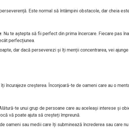
 perseverență. Este normal să întâmpini obstacole, dar cheia est
e
: Nu te aștepta să fii perfect din prima încercare. Fiecare pas îna
ecât perfecțiunea.
oapte, dar dacă perseverezi și îți menții concentrarea, vei ajunge
 îți încurajeze creșterea. Înconjoară-te de oameni care au o menta
 Alătură-te unui grup de persoane care au aceleași interese și obi
procă vă poate ajuta să creșteți împreună.
ri de oameni sau medii care îți subminează încrederea sau care nu