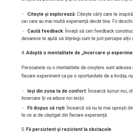
Citește și explorează
: Citește cărți care te inspi
cei care au mai multă experiență decât tine. Fii deschi
Caută feedback
: Învață să ceri feedback construc
deoarece te ajută să înțelegi cum te pot percepe alții ș
Adoptă o mentalitate de „încercare și experim
Persoanele cu o mentalitate de creștere sunt adesea de
fiecare experiment ca pe o oportunitate de a învăța, nu
Ieși din zona ta de confort
: Încearcă lucruri noi, 
încercare îți va aduce noi lecții.
Fii dispus să riști
: Încearcă să nu te mai oprești d
te ce ai de câștigat din fiecare experiență.
Fii persistent și rezistent la obstacole