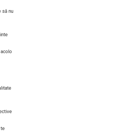
e să nu
inte
 acolo
litate
ective
 te