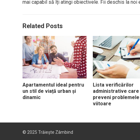
mai capabil să îți atingi obiectivele. Fii deschis la no
Related Posts
Apartamentul ideal pentru
Lista verificărilor
un stil de viață urban și
administrative care î
dinamic
preveni problemele
viitoare
© 2025
Trăiește Zâmbind