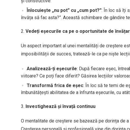
și constructive.
Înlocuiește „nu pot” cu „cum pot?”
: În loc să îț
învăța să fac asta?”. Această schimbare de gândire te aj
Vedeți eșecurile ca pe o oportunitate de învăța
Un aspect important al unei mentalități de creștere es
imposibilității de succes, tratează-le ca pe niște lecții
Analizează-ți eșecurile
: După fiecare eșec, întrea
viitoare? Ce poți face diferit? Găsirea lecțiilor valoroa
Transformă frica de eșec
: În loc să te temi de e
îmbunătățești abilitatea de a înfrunta eșecurile, cu atât
Investighează și învață continuu
O mentalitate de creștere se bazează pe dorința de a în
Creșterea personală și profesională vine din dorința co