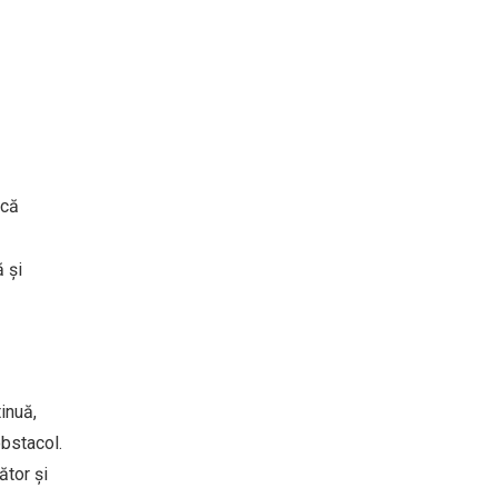
 că
 și
inuă,
obstacol.
ător și