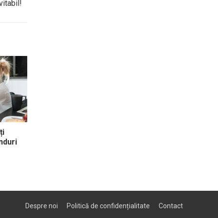
itabil!
ți
nduri
Despre noi
Politică de confidențialitate
Contact