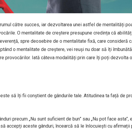
rumul către succes, iar dezvoltarea unei astfel de mentalități po
ocările. O mentalitate de creștere presupune credința că abilități
erseverență, spre deosebire de o mentalitate fixă, care consideră 
doptând o mentalitate de creștere, vei reuși nu doar să îți îmbunătă
e provocărilor. Iată câteva modalități prin care îți poți dezvolta 
ste să îți fii conștient de gândurile tale. Atitudinea ta față de pr
gânduri precum „Nu sunt suficient de bun” sau „Nu pot face asta”, 
c să accepți aceste gânduri, încearcă să le înlocuiești cu afirmații