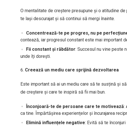
O mentalitate de creștere presupune și o atitudine de
te lași descurajat și să continui să mergi înainte.
Concentrează-te pe progres, nu pe perfecțiun
contează, iar progresul constant este mai important d
Fii constant și răbdător
: Succesul nu vine peste n
unde îți dorești.
Creează un mediu care sprijină dezvoltarea
Este important să ai un mediu care să te susțină și să
de creștere și care te inspiră să fii mai bun.
Înconjoară-te de persoane care te motivează
:
ca tine. Împărtășirea experiențelor și încurajarea reci
Elimină influențele negative
: Evită să te înconju