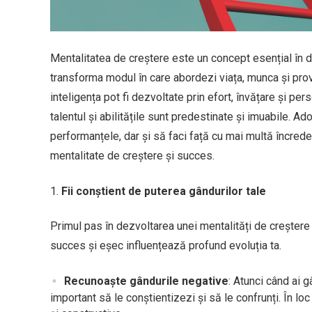
Mentalitatea de creștere este un concept esențial în d
transforma modul în care abordezi viața, munca și prov
inteligența pot fi dezvoltate prin efort, învățare și p
talentul și abilitățile sunt predestinate și imuabile. A
performanțele, dar și să faci față cu mai multă încreder
mentalitate de creștere și succes.
Fii conștient de puterea gândurilor tale
Primul pas în dezvoltarea unei mentalități de creștere e
succes și eșec influențează profund evoluția ta.
Recunoaște gândurile negative
: Atunci când ai 
important să le conștientizezi și să le confrunți. În lo