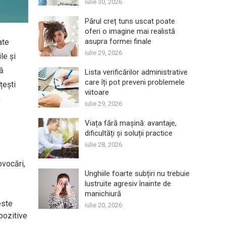
iulie 30, 2026
Părul creț tuns uscat poate
oferi o imagine mai realistă
asupra formei finale
ate
iulie 29, 2026
le și
că
Lista verificărilor administrative
care îți pot preveni problemele
țești
viitoare
o
iulie 29, 2026
Viața fără mașină: avantaje,
dificultăți și soluții practice
iulie 28, 2026
ovocări,
Unghiile foarte subțiri nu trebuie
lustruite agresiv înainte de
manichiură
este
iulie 20, 2026
 pozitive