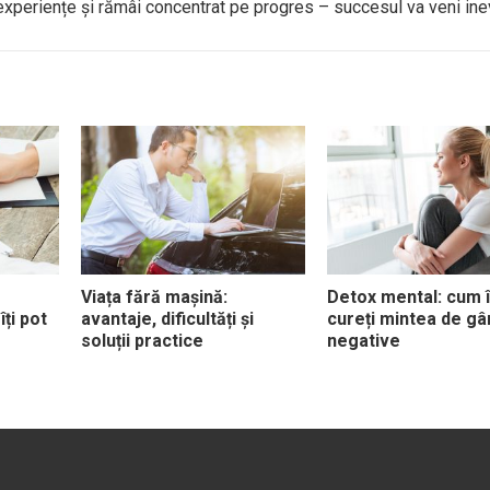
i experiențe și rămâi concentrat pe progres – succesul va veni inev
Viața fără mașină:
Detox mental: cum î
ți pot
avantaje, dificultăți și
cureți mintea de gâ
soluții practice
negative