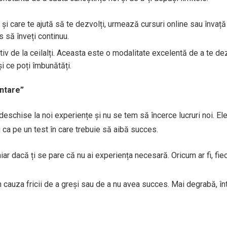
ră și care te ajută să te dezvolți, urmează cursuri online sau învață
s să înveți continuu.
tiv de la ceilalți. Aceasta este o modalitate excelentă de a te de
i ce poți îmbunătăți.
entare”
schise la noi experiențe și nu se tem să încerce lucruri noi. El
 ca pe un test în care trebuie să aibă succes.
chiar dacă ți se pare că nu ai experiența necesară. Oricum ar fi, fie
in cauza fricii de a greși sau de a nu avea succes. Mai degrabă, î