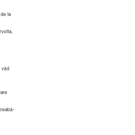
 de la
zvolta,
e văd
care
ntreabă-