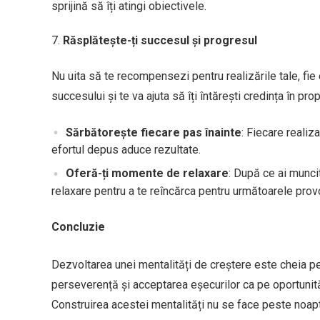
sprijină să îți atingi obiectivele.
Răsplătește-ți succesul și progresul
Nu uita să te recompensezi pentru realizările tale, fie
succesului și te va ajuta să îți întărești credința în propri
Sărbătorește fiecare pas înainte
: Fiecare realiz
efortul depus aduce rezultate.
Oferă-ți momente de relaxare
: După ce ai munci
relaxare pentru a te reîncărca pentru următoarele prov
Concluzie
Dezvoltarea unei mentalități de creștere este cheia pe
perseverență și acceptarea eșecurilor ca pe oportunități
Construirea acestei mentalități nu se face peste noapte