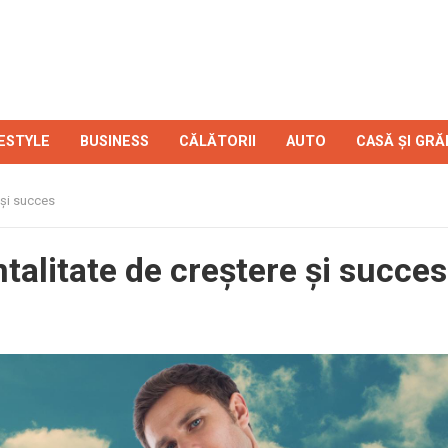
FESTYLE
BUSINESS
CĂLĂTORII
AUTO
CASĂ ȘI GRĂ
 și succes
talitate de creștere și succes