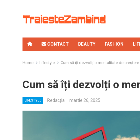
CONTACT
BEAUTY
FASHION
LI
Home
Lifestyle
Cum să îți dezvolți o mentalitate de creștere
Cum să îți dezvolți o men
Redacția
·
martie 26, 2025
LIFESTYLE