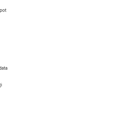
 pot
data
ți