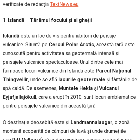
verificate de redacția
TextNews.eu
.
Islandă – Tărâmul focului și al gheții
Islandă
este un loc de vis pentru iubitorii de peisaje
vulcanice. Situată pe
Cercul Polar Arctic
, această țară este
cunoscută pentru activitatea sa geotermală intensă și
peisajele vulcanice spectaculoase. Unul dintre cele mai
faimoase locuri vulcanice din Islanda este
Parcul Național
Thingvellir
, unde se află
lacurile geotermale
și fântânile de
apă caldă. De asemenea,
Muntele Hekla
și
Vulcanul
Eyjafjallajökull
, care a erupt în 2010, sunt locuri emblematice
pentru peisajele vulcanice din această țară.
O destinație deosebită este și
Landmannalaugar
, o zonă
montană acoperită de câmpuri de lavă și unde drumețiile
prin
Rift Valley
oferă vederi uimitoare asupra craterelor și a