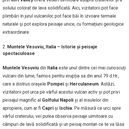
solului colorat de lava solidificată. Aici, vizitatorii pot face
plimbări în jurul vulcanilor, pot face băi în izvoare termale
naturale și pot explora peisaje unice, cu formațiuni geologice
extraordinare.
Muntele Vesuviu, Italia – Istorie și peisaje
spectaculoase
Muntele Vesuviu
din
Italia
este unul dintre cei mai cunoscuți
vulcani din lume, faimos pentru erupția sa din anul 79 d.Hr.,
care a distrus orașele
Pompei
și
Herculaneum
. Astăzi,
vizitatorii pot urca pe vârful acestui vulcan activ și pot privi
peisajul magnific al
Golfului Napoli
și al insulelor din
apropiere, cum ar fi
Capri
și
Ischia
. Pe măsură ce urci spre
vârful craterului, vei putea observa peisaje uimitoare cu
câmpuri de lavă solidificată și un peisaj montan ce te va lăsa