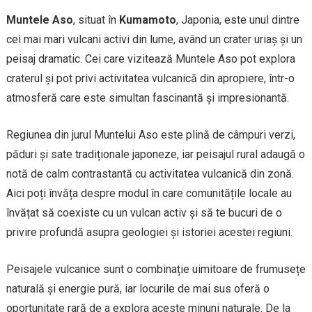
Muntele Aso
, situat în
Kumamoto
, Japonia, este unul dintre
cei mai mari vulcani activi din lume, având un crater uriaș și un
peisaj dramatic. Cei care vizitează Muntele Aso pot explora
craterul și pot privi activitatea vulcanică din apropiere, într-o
atmosferă care este simultan fascinantă și impresionantă.
Regiunea din jurul Muntelui Aso este plină de câmpuri verzi,
păduri și sate tradiționale japoneze, iar peisajul rural adaugă o
notă de calm contrastantă cu activitatea vulcanică din zonă.
Aici poți învăța despre modul în care comunitățile locale au
învățat să coexiste cu un vulcan activ și să te bucuri de o
privire profundă asupra geologiei și istoriei acestei regiuni.
Peisajele vulcanice sunt o combinație uimitoare de frumusețe
naturală și energie pură, iar locurile de mai sus oferă o
oportunitate rară de a explora aceste minuni naturale. De la