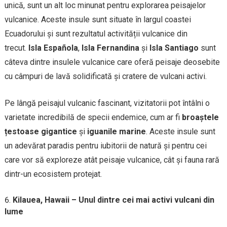
unică, sunt un alt loc minunat pentru explorarea peisajelor
vulcanice. Aceste insule sunt situate în largul coastei
Ecuadorului și sunt rezultatul activității vulcanice din
trecut.
Isla Española
,
Isla Fernandina
și
Isla Santiago
sunt
câteva dintre insulele vulcanice care oferă peisaje deosebite
cu câmpuri de lavă solidificată și cratere de vulcani activi.
Pe lângă peisajul vulcanic fascinant, vizitatorii pot întâlni o
varietate incredibilă de specii endemice, cum ar fi
broaștele
țestoase gigantice
și
iguanile marine
. Aceste insule sunt
un adevărat paradis pentru iubitorii de natură și pentru cei
care vor să exploreze atât peisaje vulcanice, cât și fauna rară
dintr-un ecosistem protejat.
Kilauea, Hawaii – Unul dintre cei mai activi vulcani din
lume