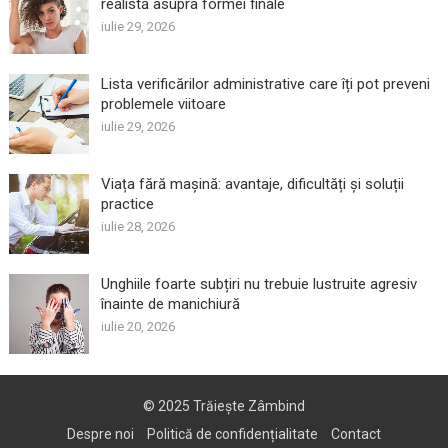
realistă asupra formei finale
iulie 29, 2026
Lista verificărilor administrative care îți pot preveni
problemele viitoare
iulie 29, 2026
Viața fără mașină: avantaje, dificultăți și soluții
practice
iulie 28, 2026
Unghiile foarte subțiri nu trebuie lustruite agresiv
înainte de manichiură
iulie 20, 2026
© 2025
Trăiește Zâmbind
Despre noi
Politică de confidențialitate
Contact