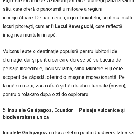
Fuji
este locul unde vizitatorii pot face drumeții până la vârful
său, care oferă o panoramă uimitoare a regiunii
înconjurătoare. De asemenea, în jurul muntelui, sunt mai multe
lacuri pitorești, cum ar fi
Lacul Kawaguchi
, care reflectă
imaginea muntelui în apă.
Vulcanul este o destinație populară pentru iubitorii de
drumeție, dar și pentru cei care doresc să se bucure de
peisaje incredibile, inclusiv iarna, când Muntele Fuji este
acoperit de zăpadă, oferind o imagine impresionantă. Pe
lângă drumeții, zona oferă și băi de aburi termale (onsen),
pentru o relaxare după o zi de explorare.
Insulele Galápagos, Ecuador – Peisaje vulcanice și
biodiversitate unică
Insulele Galápagos
, un loc celebru pentru biodiversitatea sa