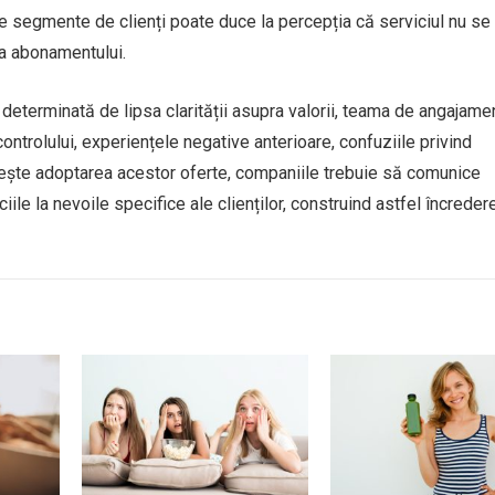
rite segmente de clienți poate duce la percepția că serviciul nu se
ea abonamentului.
te determinată de lipsa clarității asupra valorii, teama de angajame
ontrolului, experiențele negative anterioare, confuziile privind
 crește adoptarea acestor oferte, companiile trebuie să comunice
iile la nevoile specifice ale clienților, construind astfel încredere