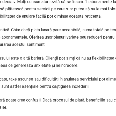
 decisiv. Mulți consumatori ezită să se înscrie în abonamente l
 să plătească pentru servicii pe care s-ar putea să nu le mai fo
sibilitatea de anulare facilă pot diminua această reticență.
ativă. Chiar dacă plata lunară pare accesibilă, suma totală pe te
e abonamentele. Oferirea unor planuri variate sau reduceri pentru
ararea acestui sentiment.
ului este o altă barieră. Clienții pot simți că nu au flexibilitatea
, ceea ce generează anxietate și neîncredere.
e, taxe ascunse sau dificultăți în anularea serviciului pot alim
r sunt astfel esențiale pentru câștigarea încrederii.
ră poate crea confuzii. Dacă procesul de plată, beneficiile sau c
ziei.