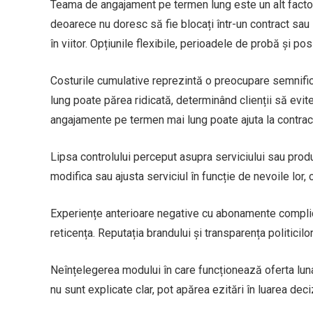
Teama de angajament pe termen lung este un alt factor
deoarece nu doresc să fie blocați într-un contract sau
în viitor. Opțiunile flexibile, perioadele de probă și po
Costurile cumulative reprezintă o preocupare semnific
lung poate părea ridicată, determinând clienții să evit
angajamente pe termen mai lung poate ajuta la contrac
Lipsa controlului perceput asupra serviciului sau produs
modifica sau ajusta serviciul în funcție de nevoile lor
Experiențe anterioare negative cu abonamente complicat
reticența. Reputația brandului și transparența politicilo
Neînțelegerea modului în care funcționează oferta luna
nu sunt explicate clar, pot apărea ezitări în luarea deci