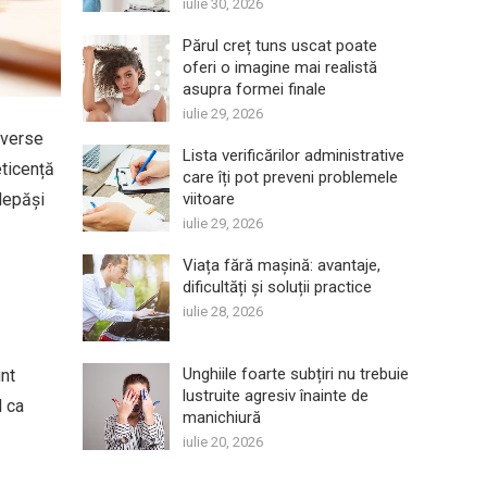
iulie 30, 2026
Părul creț tuns uscat poate
oferi o imagine mai realistă
asupra formei finale
iulie 29, 2026
iverse
Lista verificărilor administrative
eticență
care îți pot preveni problemele
 depăși
viitoare
iulie 29, 2026
Viața fără mașină: avantaje,
dificultăți și soluții practice
iulie 28, 2026
Unghiile foarte subțiri nu trebuie
unt
lustruite agresiv înainte de
l ca
manichiură
iulie 20, 2026