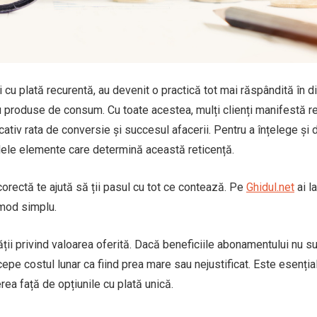
cu plată recurentă, au devenit o practică tot mai răspândită în d
au produse de consum. Cu toate acestea, mulți clienți manifestă r
ativ rata de conversie și succesul afacerii. Pentru a înțelege și
alele elemente care determină această reticență.
orectă te ajută să ții pasul cu tot ce contează. Pe
Ghidul.net
ai la
n mod simplu.
ății privind valoarea oferită. Dacă beneficiile abonamentului nu s
epe costul lunar ca fiind prea mare sau nejustificat. Este esenția
rea față de opțiunile cu plată unică.