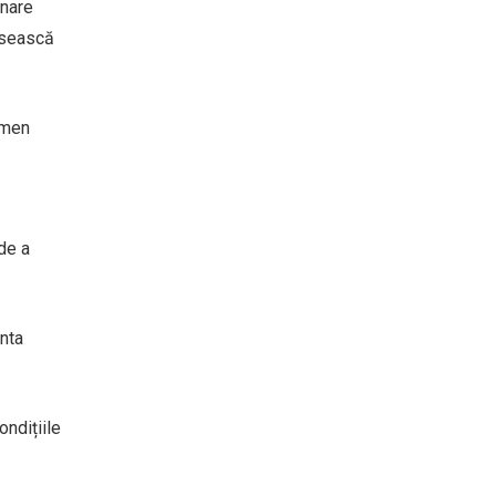
unare
losească
rmen
 de a
enta
ondițiile