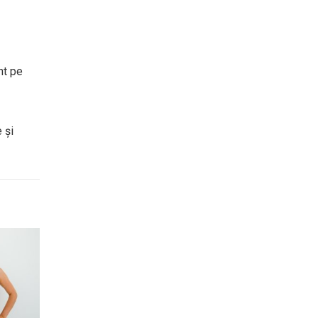
nt pe
 și