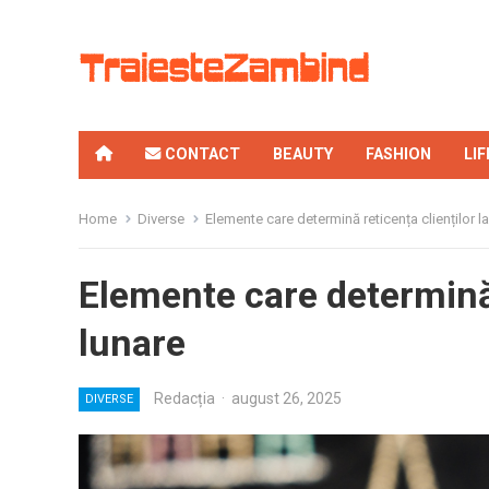
CONTACT
BEAUTY
FASHION
LI
Home
Diverse
Elemente care determină reticența clienților la
Elemente care determină r
lunare
Redacția
·
august 26, 2025
DIVERSE