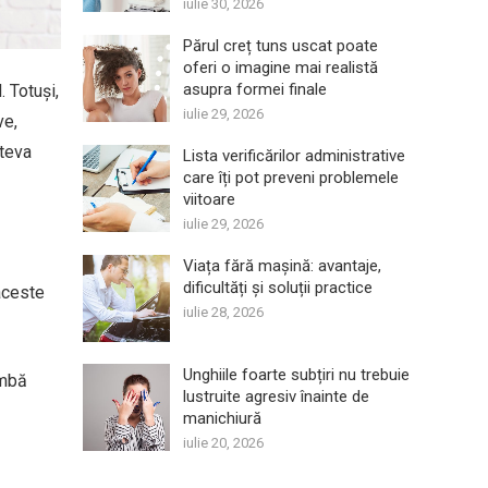
iulie 30, 2026
Părul creț tuns uscat poate
oferi o imagine mai realistă
asupra formei finale
 Totuși,
iulie 29, 2026
ve,
âteva
Lista verificărilor administrative
care îți pot preveni problemele
viitoare
iulie 29, 2026
Viața fără mașină: avantaje,
dificultăți și soluții practice
aceste
iulie 28, 2026
Unghiile foarte subțiri nu trebuie
imbă
lustruite agresiv înainte de
manichiură
iulie 20, 2026