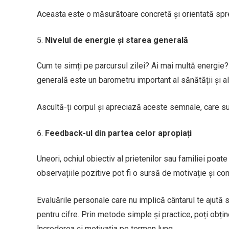
Aceasta este o măsurătoare concretă și orientată spre
Nivelul de energie și starea generală
Cum te simți pe parcursul zilei? Ai mai multă energie?
generală este un barometru important al sănătății și al
Ascultă-ți corpul și apreciază aceste semnale, care su
Feedback-ul din partea celor apropiați
Uneori, ochiul obiectiv al prietenilor sau familiei poa
observațiile pozitive pot fi o sursă de motivație și co
Evaluările personale care nu implică cântarul te ajută 
pentru cifre. Prin metode simple și practice, poți obț
încrederea și motivația pe termen lung.