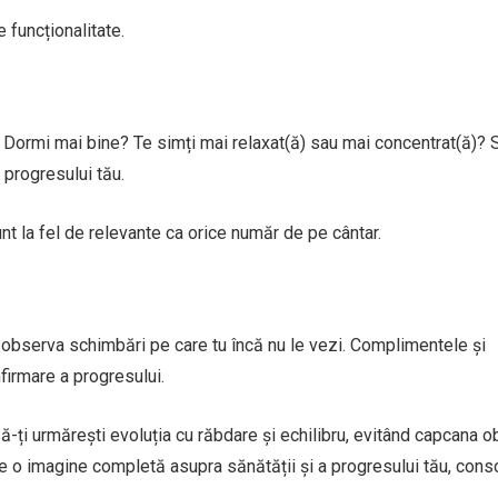
 funcționalitate.
 Dormi mai bine? Te simți mai relaxat(ă) sau mai concentrat(ă)? S
 progresului tău.
nt la fel de relevante ca orice număr de pe cântar.
te observa schimbări pe care tu încă nu le vezi. Complimentele și
nfirmare a progresului.
să-ți urmărești evoluția cu răbdare și echilibru, evitând capcana 
ine o imagine completă asupra sănătății și a progresului tău, cons