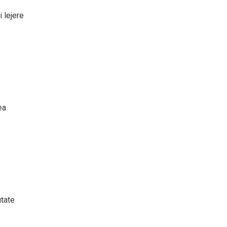
i lejere
ea
utate