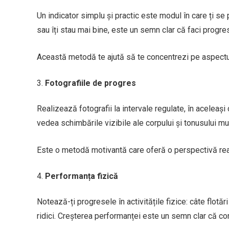
Un indicator simplu și practic este modul în care ți se 
sau îți stau mai bine, este un semn clar că faci progre
Această metodă te ajută să te concentrezi pe aspectul 
Fotografiile de progres
Realizează fotografii la intervale regulate, în aceleași
vedea schimbările vizibile ale corpului și tonusului mu
Este o metodă motivantă care oferă o perspectivă real
Performanța fizică
Notează-ți progresele în activitățile fizice: câte flotăr
ridici. Creșterea performanței este un semn clar că cor