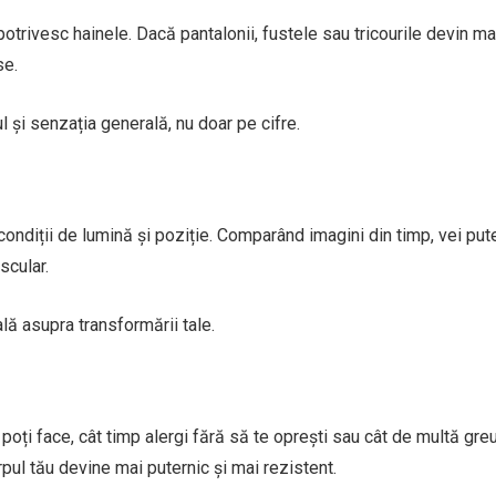
potrivesc hainele. Dacă pantalonii, fustele sau tricourile devin ma
se.
și senzația generală, nu doar pe cifre.
 condiții de lumină și poziție. Comparând imagini din timp, vei put
scular.
ă asupra transformării tale.
i poți face, cât timp alergi fără să te oprești sau cât de multă gre
pul tău devine mai puternic și mai rezistent.