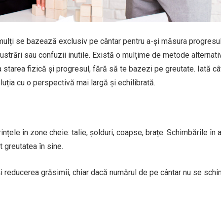
mulți se bazează exclusiv pe cântar pentru a-și măsura progresul.
rustrări sau confuzii inutile. Există o mulțime de metode alternati
ua starea fizică și progresul, fără să te bazezi pe greutate. Iată c
uția cu o perspectivă mai largă și echilibrată.
țele în zone cheie: talie, șolduri, coapse, brațe. Schimbările în 
 greutatea în sine.
și reducerea grăsimii, chiar dacă numărul de pe cântar nu se sch