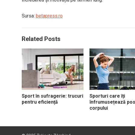
Sursa:
betapress.ro
Related Posts
Sport în sufragerie: trucuri
Sporturi care îți
pentru eficiență
înfrumusețează pos
corpului