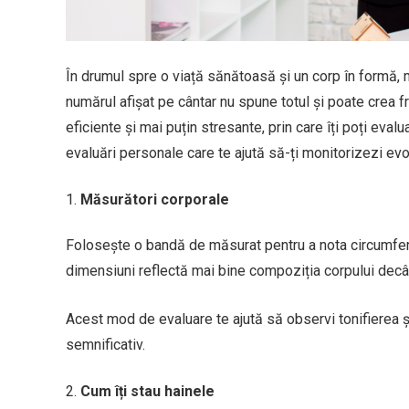
În drumul spre o viață sănătoasă și un corp în formă, 
numărul afișat pe cântar nu spune totul și poate crea f
eficiente și mai puțin stresante, prin care îți poți eval
evaluări personale care te ajută să-ți monitorizezi evol
Măsurători corporale
Folosește o bandă de măsurat pentru a nota circumferin
dimensiuni reflectă mai bine compoziția corpului decât
Acest mod de evaluare te ajută să observi tonifierea 
semnificativ.
Cum îți stau hainele