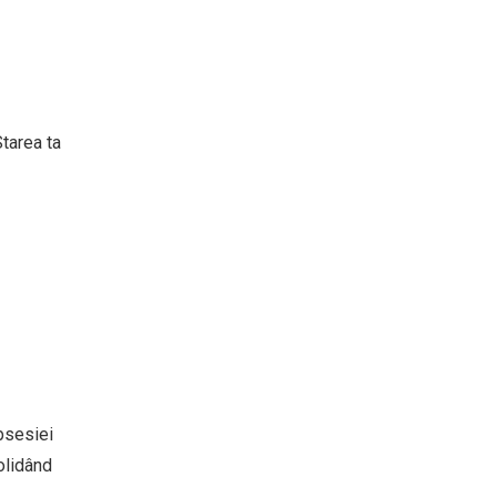
tarea ta
obsesiei
olidând