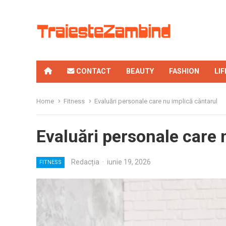
CONTACT
BEAUTY
FASHION
LI
Home
Fitness
Evaluări personale care nu implică cântarul
Evaluări personale care 
Redacția
·
iunie 19, 2026
FITNESS