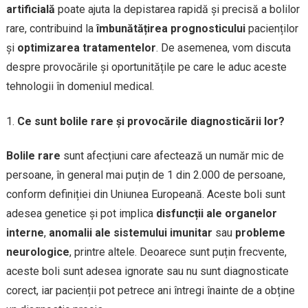
artificială
poate ajuta la depistarea rapidă și precisă a bolilor
rare, contribuind la
îmbunătățirea prognosticului
pacienților
și
optimizarea tratamentelor
. De asemenea, vom discuta
despre provocările și oportunitățile pe care le aduc aceste
tehnologii în domeniul medical.
Ce sunt bolile rare și provocările diagnosticării lor?
Bolile rare
sunt afecțiuni care afectează un număr mic de
persoane, în general mai puțin de 1 din 2.000 de persoane,
conform definiției din Uniunea Europeană. Aceste boli sunt
adesea genetice și pot implica
disfuncții ale organelor
interne
,
anomalii ale sistemului imunitar
sau
probleme
neurologice
, printre altele. Deoarece sunt puțin frecvente,
aceste boli sunt adesea ignorate sau nu sunt diagnosticate
corect, iar pacienții pot petrece ani întregi înainte de a obține