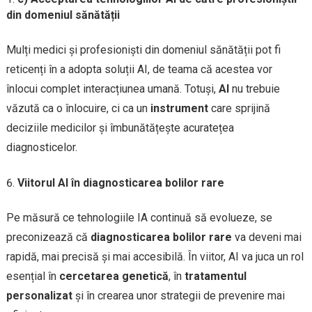
din domeniul sănătății
Mulți medici și profesioniști din domeniul sănătății pot fi
reticenți în a adopta soluții AI, de teama că acestea vor
înlocui complet interacțiunea umană. Totuși,
AI
nu trebuie
văzută ca o înlocuire, ci ca un
instrument
care sprijină
deciziile medicilor și îmbunătățește acuratețea
diagnosticelor.
Viitorul AI în diagnosticarea bolilor rare
Pe măsură ce tehnologiile IA continuă să evolueze, se
preconizează că
diagnosticarea bolilor rare
va deveni mai
rapidă, mai precisă și mai accesibilă. În viitor, AI va juca un rol
esențial în
cercetarea genetică
, în
tratamentul
personalizat
și în crearea unor strategii de prevenire mai