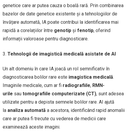
genetice care ar putea cauza o boală rară. Prin combinarea
bazelor de date genetice existente și a tehnologiilor de
învățare automată, IA poate contribui la identificarea mai
rapidă a corelațiilor între
genotip
și
fenotip
, oferind
informații valoroase pentru diagnosticare.
Tehnologii de imagistică medicală asistate de AI
Un alt domeniu în care IA joacă un rol semnificativ în
diagnosticarea bolilor rare este
imagistica medicală
.
Imaginile medicale, cum ar fi
radiografiile
,
RMN-
urile
sau
tomografiile computerizate (CT)
, sunt adesea
utilizate pentru a depista semnele bolilor rare. AI ajută
la
analiza automată
a acestora, identificând rapid anomalii
care ar putea fi trecute cu vederea de medicii care
examinează aceste imagini.