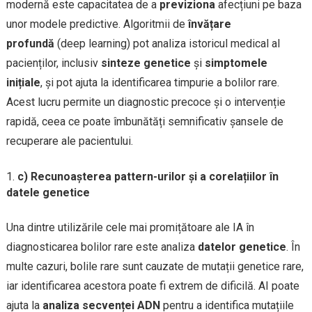
modernă este capacitatea de a
previziona
afecțiuni pe baza
unor modele predictive. Algoritmii de
învățare
profundă
(deep learning) pot analiza istoricul medical al
pacienților, inclusiv
sinteze genetice
și
simptomele
inițiale
, și pot ajuta la identificarea timpurie a bolilor rare.
Acest lucru permite un diagnostic precoce și o intervenție
rapidă, ceea ce poate îmbunătăți semnificativ șansele de
recuperare ale pacientului.
c) Recunoașterea pattern-urilor și a corelațiilor în
datele genetice
Una dintre utilizările cele mai promițătoare ale IA în
diagnosticarea bolilor rare este analiza
datelor genetice
. În
multe cazuri, bolile rare sunt cauzate de mutații genetice rare,
iar identificarea acestora poate fi extrem de dificilă. AI poate
ajuta la
analiza secvenței ADN
pentru a identifica mutațiile