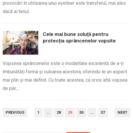
provocări în utilizarea unui eyeliner este transferul, mai ales
dacă ai tenul…
Cele mai bune soluții pentru
protecția sprâncenelor vopsite
Vopsirea sprâncenelor este o modalitate excelentă de a-ți
îmbunătăți forma și culoarea acestora, oferindu-le un aspect
mai plin și mai definit. Cu toate acestea, ca orice altă vopsea
de păr,…
PAGINAȚIE
PREVIOUS
1
…
28
29
30
…
37
NEXT
ARTICOLE