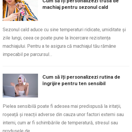
Cum să îți personalizezi trusa de
machiaj pentru sezonul cald
Sezonul cald aduce cu sine temperaturi ridicate, umiditate și
zile lungi, ceea ce poate pune la încercare rezistența
machiajului. Pentru a te asigura că machiajul tău rămâne
impecabil pe parcursul…
Cum să îți personalizezi rutina de
îngrijire pentru ten sensibil
Pielea sensibilă poate fi adesea mai predispusă la iritații,
roșeață și reacții adverse din cauza unor factori externi sau
interni, cum ar fi schimbările de temperatură, stresul sau
produsele de…