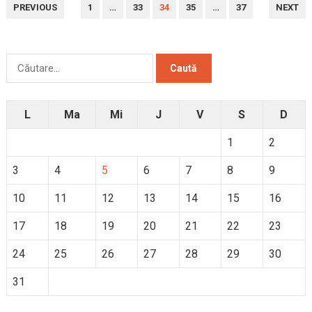
PAGINAȚIE
PREVIOUS
1
…
33
34
35
…
37
NEXT
ARTICOLE
Caută
după:
L
Ma
Mi
J
V
S
D
1
2
3
4
5
6
7
8
9
10
11
12
13
14
15
16
17
18
19
20
21
22
23
24
25
26
27
28
29
30
31