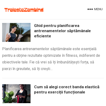
MENU
Ghid pentru planificarea
antrenamentelor săptămânale
eficiente
Planificarea antrenamentelor săptămânale este esențială
pentru a obține rezultate optimizate în fitness, indiferent de
obiectivele tale. Fie că vrei să îți îmbunătățești forța, să
pierzi în greutate, să îți crești…
Cum să alegi corect banda elastică
pentru exerciții funcționale