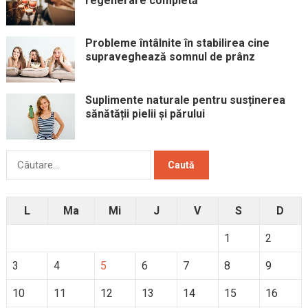
regenerare completă
Probleme întâlnite în stabilirea cine
supraveghează somnul de prânz
Suplimente naturale pentru susținerea
sănătății pielii și părului
Caută
după:
L
Ma
Mi
J
V
S
D
1
2
3
4
5
6
7
8
9
10
11
12
13
14
15
16