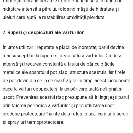
folosești placa în fiecare zi, este esențial să ai o rutină de
hidratare intensă a părului, folosind măști de hidratare și
uleiuri care ajută la restabilirea umidității pierdute.
Ruperi și despicături ale vârfurilor
În urma utilizării repetate a plăcii de îndreptat, părul devine
mai susceptibil la rupere și despicătura vârfurilor. Căldura
intensă și frecarea constantă a firului de păr cu plăcile
metalice ale aparatului pot slăbi structura acestuia, iar firele
de păr devin din ce în ce mai fragile. În timp, acest lucru poate
duce la vârfuri despicate și la un păr care arată neîngrijit și
uscat. Prevenirea acestui risc presupune să îți îngrijești părul
prin tăierea periodică a vârfurilor și prin utilizarea unor
produse protectoare înainte de a folosi placa, cum ar fi seruri
și spray-uri termoprotectoare.