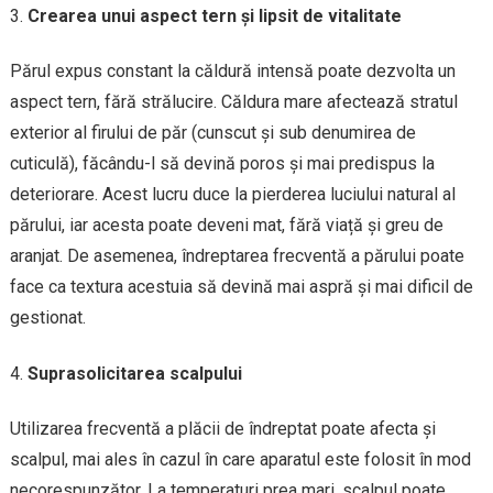
Crearea unui aspect tern și lipsit de vitalitate
Părul expus constant la căldură intensă poate dezvolta un
aspect tern, fără strălucire. Căldura mare afectează stratul
exterior al firului de păr (cunscut și sub denumirea de
cuticulă), făcându-l să devină poros și mai predispus la
deteriorare. Acest lucru duce la pierderea luciului natural al
părului, iar acesta poate deveni mat, fără viață și greu de
aranjat. De asemenea, îndreptarea frecventă a părului poate
face ca textura acestuia să devină mai aspră și mai dificil de
gestionat.
Suprasolicitarea scalpului
Utilizarea frecventă a plăcii de îndreptat poate afecta și
scalpul, mai ales în cazul în care aparatul este folosit în mod
necorespunzător. La temperaturi prea mari, scalpul poate