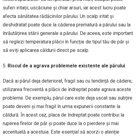
suferi iritații, uscăciune și chiar arsuri, iar acest lucru poate
afecta sănătatea rădăcinilor părului. Un scalp iritat și
deshidratat poate duce la căderea prematură a părului sau la
înrăutățirea stării generale a părului. De aceea, este important
să reglezi temperatura plăcii în funcție de tipul tău de păr și
să eviți aplicarea căldurii direct pe scalp.
Riscul de a agrava problemele existente ale părului
Dacă ai părul deja deteriorat, fragil sau cu tendință de cădere,
utilizarea frecventă a plăcii de îndreptat poate agrava aceste
probleme. De exemplu, părul care este deja uscat sau subțire
poate deveni și mai fragil în urma expunerii constante la
căldură. În acest caz, placa de îndreptat poate contribui la
ruperea firelor de păr și poate duce la o pierdere și mai
accentuată a acestuia. Este esențial să acorzi o atenție