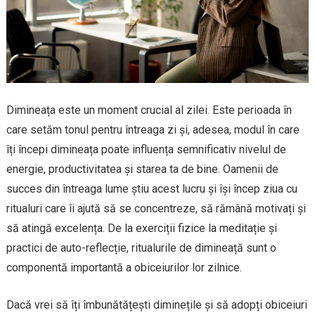
Dimineața este un moment crucial al zilei. Este perioada în
care setăm tonul pentru întreaga zi și, adesea, modul în care
îți începi dimineața poate influența semnificativ nivelul de
energie, productivitatea și starea ta de bine. Oamenii de
succes din întreaga lume știu acest lucru și își încep ziua cu
ritualuri care îi ajută să se concentreze, să rămână motivați și
să atingă excelența. De la exerciții fizice la meditație și
practici de auto-reflecție, ritualurile de dimineață sunt o
componentă importantă a obiceiurilor lor zilnice.
Dacă vrei să îți îmbunătățești diminețile și să adopți obiceiuri