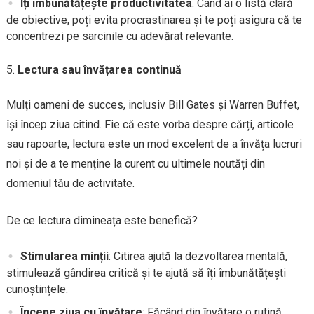
Îți îmbunătățește productivitatea
: Când ai o listă clară
de obiective, poți evita procrastinarea și te poți asigura că te
concentrezi pe sarcinile cu adevărat relevante.
Lectura sau învățarea continuă
Mulți oameni de succes, inclusiv Bill Gates și Warren Buffet,
își încep ziua citind. Fie că este vorba despre cărți, articole
sau rapoarte, lectura este un mod excelent de a învăța lucruri
noi și de a te menține la curent cu ultimele noutăți din
domeniul tău de activitate.
De ce lectura dimineața este benefică?
Stimularea minții
: Citirea ajută la dezvoltarea mentală,
stimulează gândirea critică și te ajută să îți îmbunătățești
cunoștințele.
Începe ziua cu învățare
: Făcând din învățare o rutină