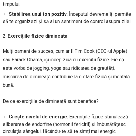
timpului.
Stabilirea unui ton pozitiv
: Începutul devreme îți permite
să te organizezi și să ai un sentiment de control asupra zilei.
Exercițiile fizice dimineața
Mulți oameni de succes, cum ar fi Tim Cook (CEO-ul Apple)
sau Barack Obama, își încep ziua cu exerciții fizice. Fie că
este vorba de jogging, yoga sau ridicarea de greutăți,
mișcarea de dimineață contribuie la o stare fizică și mentală
bună.
De ce exercițiile de dimineață sunt benefice?
Crește nivelul de energie
: Exercițiile fizice stimulează
eliberarea de endorfine (hormonii fericirii) și îmbunătățesc
circulația sângelui, făcându-te să te simți mai energic.