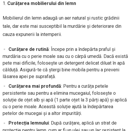
Curățarea mobilierului din lemn
Mobilierul din lemn adaugă un aer natural și rustic grădinii
tale, dar este mai susceptibil la murdărie și deteriorare din
cauza expunerii la intemperii.
Curățare de rutină
: Începe prin a îndepărta praful și
murdăria cu o perie moale sau cu o cârpă umedă. Dacă există
pete mai dificile, folosește un detergent delicat diluat în apă
călduță. Asigură-te că ștergi bine mobila pentru a preveni
lăsarea apei pe suprafață.
Curățarea mai profundă
: Pentru a curăța petele
persistente sau pentru a elimina mucegaiul, folosește o
soluție de oțet alb și apă (1 parte oțet la 3 părți apă) și aplică
cu o perie moale. Această soluție ajută la îndepărtarea
petelor de mucegai și a altor impurități.
Protecția lemnului
: După curățare, aplică un strat de
protecție pentru lemn, cum ar fi un ulei sau un lac rezistent la