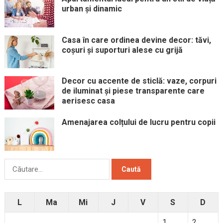
urban și dinamic
Casa în care ordinea devine decor: tăvi,
coșuri și suporturi alese cu grijă
Decor cu accente de sticlă: vaze, corpuri
de iluminat și piese transparente care
aerisesc casa
Amenajarea colțului de lucru pentru copii
Caută
după:
L
Ma
Mi
J
V
S
D
1
2