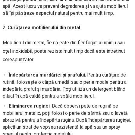
apă. Acest lucru va preveni degradarea și va ajuta mobilierul
să își păstreze aspectul natural pentru mai mult timp.
Curățarea mobilierului din metal
Mobilierul din metal, fie că este din fier forjat, aluminiu sau
oțel inoxidabil, poate rezista mult timp dacă este întreținut
corespunzător.
Îndepărtarea murdăriei și prafului
: Pentru curățare de
rutină, folosește o cârpă umedă sau o perie moale pentru a
îndepărta praful și murdăria. Poți utiliza un detergent blând
diluat în apă caldă pentru a spăla mobilierul.
Eliminarea ruginei
: Dacă observi pete de rugină pe
mobilierul metalic, poți folosi o perie de sârmă sau o lavetă
abrazivă pentru a îndepărta rugina. După îndepărtarea ruginei,
aplică un strat de vopsea rezistentă la apă sau un spray
special pentru protecția metalului.