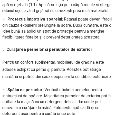
apă și oțet alb (1:1). Aplică soluția pe o cârpă moale și șterge
ratanul ușor, având grijă să nu umezești prea mult materialul.
Protecția împotriva soarelui
: Ratanul poate deveni fragil
din cauza expunerii prelungite la soare. După curățare, este o
idee bună să aplici un strat de protecție pentru a menține
flexibilitatea fibrelor și a preveni deteriorarea acestora.
Curățarea pernelor și pernuțelor de exterior
Pentru un confort suplimentar, mobilierul de grădină este
adesea echipat cu perne și pernuțe. Acestea pot atrage
murdăria și petele din cauza expunerii la condițiile exterioare.
Spălarea pernelor
: Verifică eticheta pernelor pentru
instrucțiuni de spălare. Majoritatea pernelor de exterior pot fi
spălate la mașină cu un detergent delicat, dar unele pot
necesita o curățare la mână. Folosește apă caldă și un
detergent ușor pentru a curăța orice pete.