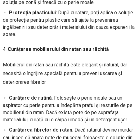
soluția pe zonă și freacă cu o perie moale.
Protecția plasticului
: După curățare, poți aplica o soluție
de protecție pentru plastic care să ajute la prevenirea
îngălbenirii sau deteriorării materialului din cauza expunerii la
soare.
Curățarea mobilierului din ratan sau răchită
Mobilierul din ratan sau răchită este elegant și natural, dar
necesită o îngrijire specială pentru a preveni uscarea și
deteriorarea fibrelor.
Curățare de rutină
: Folosește o perie moale sau un
aspirator cu perie pentru a îndepărta praful și resturile de pe
mobilierul din ratan. Dacă există pete de pe suprafața
materialului, curăță cu o cârpă umedă și un detergent ușor.
Curățarea fibrelor de ratan
: Dacă ratanul devine murdar
sau încep să apară pete de mucegai, folosește o soluție din