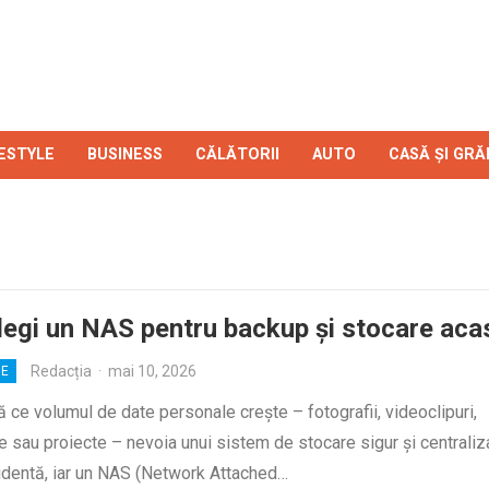
FESTYLE
BUSINESS
CĂLĂTORII
AUTO
CASĂ ȘI GRĂ
egi un NAS pentru backup și stocare aca
Redacția
·
mai 10, 2026
IE
ce volumul de date personale crește – fotografii, videoclipuri,
sau proiecte – nevoia unui sistem de stocare sigur și centraliz
identă, iar un NAS (Network Attached…