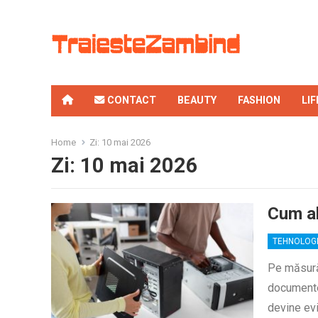
CONTACT
BEAUTY
FASHION
LI
Home
Zi:
10 mai 2026
Zi:
10 mai 2026
Cum al
TEHNOLOG
Pe măsură 
documente 
devine ev