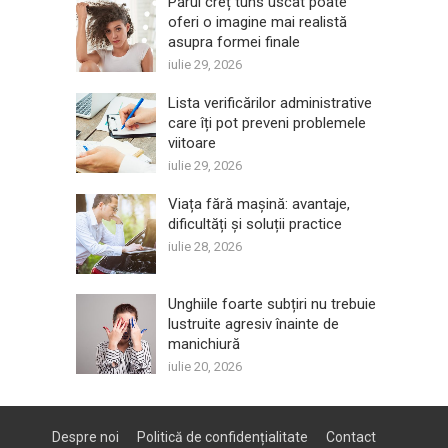
Părul creț tuns uscat poate
oferi o imagine mai realistă
asupra formei finale
iulie 29, 2026
Lista verificărilor administrative
care îți pot preveni problemele
viitoare
iulie 29, 2026
Viața fără mașină: avantaje,
dificultăți și soluții practice
iulie 28, 2026
Unghiile foarte subțiri nu trebuie
lustruite agresiv înainte de
manichiură
iulie 20, 2026
Despre noi
Politică de confidențialitate
Contact