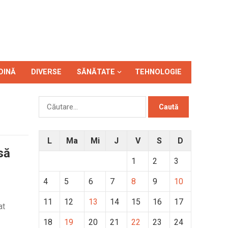
DINĂ
DIVERSE
SĂNĂTATE
TEHNOLOGIE
Caută
după:
L
Ma
Mi
J
V
S
D
să
1
2
3
4
5
6
7
8
9
10
11
12
13
14
15
16
17
at
18
19
20
21
22
23
24