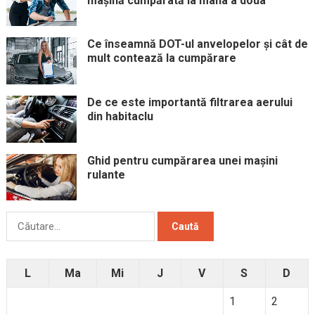
mașină cumpărată la mâna a doua
Ce înseamnă DOT-ul anvelopelor și cât de
mult contează la cumpărare
De ce este importantă filtrarea aerului
din habitaclu
Ghid pentru cumpărarea unei mașini
rulante
Caută
după:
L
Ma
Mi
J
V
S
D
1
2