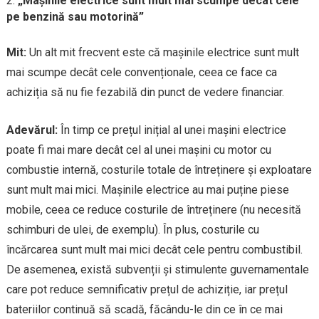
„Mașinile electrice sunt mult mai scumpe decât cele
pe benzină sau motorină”
Mit:
Un alt mit frecvent este că mașinile electrice sunt mult
mai scumpe decât cele convenționale, ceea ce face ca
achiziția să nu fie fezabilă din punct de vedere financiar.
Adevărul:
În timp ce prețul inițial al unei mașini electrice
poate fi mai mare decât cel al unei mașini cu motor cu
combustie internă, costurile totale de întreținere și exploatare
sunt mult mai mici. Mașinile electrice au mai puține piese
mobile, ceea ce reduce costurile de întreținere (nu necesită
schimburi de ulei, de exemplu). În plus, costurile cu
încărcarea sunt mult mai mici decât cele pentru combustibil.
De asemenea, există subvenții și stimulente guvernamentale
care pot reduce semnificativ prețul de achiziție, iar prețul
bateriilor continuă să scadă, făcându-le din ce în ce mai