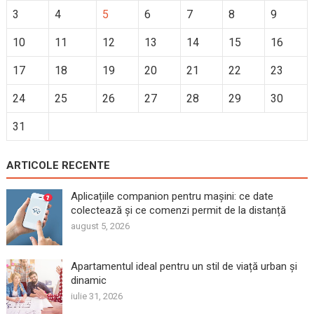
3
4
5
6
7
8
9
10
11
12
13
14
15
16
17
18
19
20
21
22
23
24
25
26
27
28
29
30
31
ARTICOLE RECENTE
Aplicațiile companion pentru mașini: ce date
colectează și ce comenzi permit de la distanță
august 5, 2026
Apartamentul ideal pentru un stil de viață urban și
dinamic
iulie 31, 2026