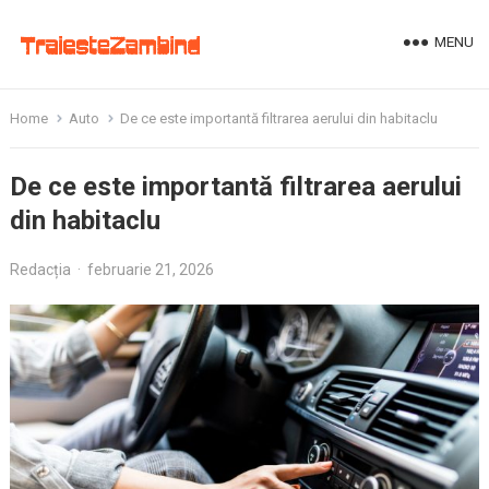
MENU
Home
Auto
De ce este importantă filtrarea aerului din habitaclu
De ce este importantă filtrarea aerului
din habitaclu
Redacția
·
februarie 21, 2026