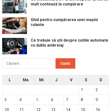
mult contează la cumpărare
Ghid pentru cumpărarea unei mașini
rulante
Ce trebuie să știi despre cutiile automate
cu dublu ambreiaj
Caută
după:
L
Ma
Mi
J
V
S
D
1
2
3
4
5
6
7
8
9
10
11
12
13
14
15
16