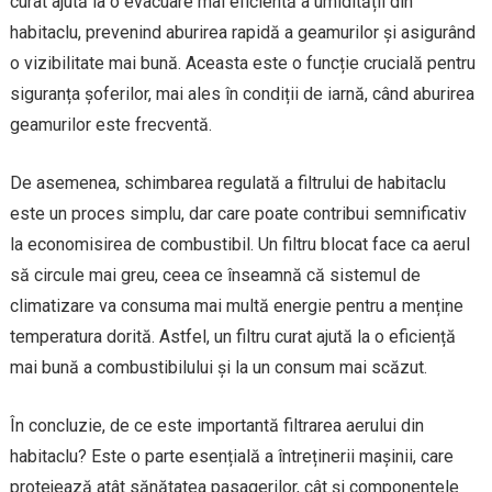
curat ajută la o evacuare mai eficientă a umidității din
habitaclu, prevenind aburirea rapidă a geamurilor și asigurând
o vizibilitate mai bună. Aceasta este o funcție crucială pentru
siguranța șoferilor, mai ales în condiții de iarnă, când aburirea
geamurilor este frecventă.
De asemenea, schimbarea regulată a filtrului de habitaclu
este un proces simplu, dar care poate contribui semnificativ
la economisirea de combustibil. Un filtru blocat face ca aerul
să circule mai greu, ceea ce înseamnă că sistemul de
climatizare va consuma mai multă energie pentru a menține
temperatura dorită. Astfel, un filtru curat ajută la o eficiență
mai bună a combustibilului și la un consum mai scăzut.
În concluzie, de ce este importantă filtrarea aerului din
habitaclu? Este o parte esențială a întreținerii mașinii, care
protejează atât sănătatea pasagerilor, cât și componentele