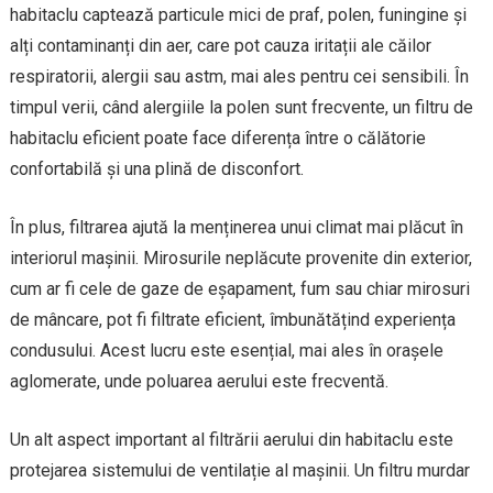
habitaclu captează particule mici de praf, polen, funingine și
alți contaminanți din aer, care pot cauza iritații ale căilor
respiratorii, alergii sau astm, mai ales pentru cei sensibili. În
timpul verii, când alergiile la polen sunt frecvente, un filtru de
habitaclu eficient poate face diferența între o călătorie
confortabilă și una plină de disconfort.
În plus, filtrarea ajută la menținerea unui climat mai plăcut în
interiorul mașinii. Mirosurile neplăcute provenite din exterior,
cum ar fi cele de gaze de eșapament, fum sau chiar mirosuri
de mâncare, pot fi filtrate eficient, îmbunătățind experiența
condusului. Acest lucru este esențial, mai ales în orașele
aglomerate, unde poluarea aerului este frecventă.
Un alt aspect important al filtrării aerului din habitaclu este
protejarea sistemului de ventilație al mașinii. Un filtru murdar