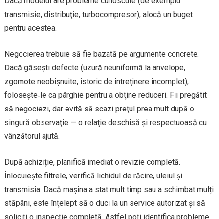
Dacă modelul are probleme cunoscute (de exemplu
transmisie, distribuţie, turbocompresor), alocă un buget
pentru acestea.
Negocierea trebuie să fie bazată pe argumente concrete.
Dacă găsești defecte (uzură neuniformă la anvelope,
zgomote neobișnuite, istoric de întreţinere incomplet),
folosește‑le ca pârghie pentru a obţine reduceri. Fii pregătit
să negociezi, dar evită să scazi preţul prea mult după o
singură observaţie — o relaţie deschisă şi respectuoasă cu
vânzătorul ajută.
După achiziție, planifică imediat o revizie completă.
Înlocuieşte filtrele, verifică lichidul de răcire, uleiul şi
transmisia. Dacă mașina a stat mult timp sau a schimbat mulți
stăpâni, este înţelept să o duci la un service autorizat şi să
soliciţi o inspecţie completă. Astfel poţi identifica probleme