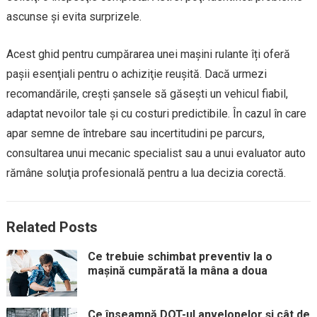
ascunse şi evita surprizele.
Acest ghid pentru cumpărarea unei mașini rulante îți oferă
paşii esenţiali pentru o achiziţie reuşită. Dacă urmezi
recomandările, crești şansele să găseşti un vehicul fiabil,
adaptat nevoilor tale şi cu costuri predictibile. În cazul în care
apar semne de întrebare sau incertitudini pe parcurs,
consultarea unui mecanic specialist sau a unui evaluator auto
rămâne soluţia profesională pentru a lua decizia corectă.
Related Posts
Ce trebuie schimbat preventiv la o
mașină cumpărată la mâna a doua
Ce înseamnă DOT-ul anvelopelor și cât de