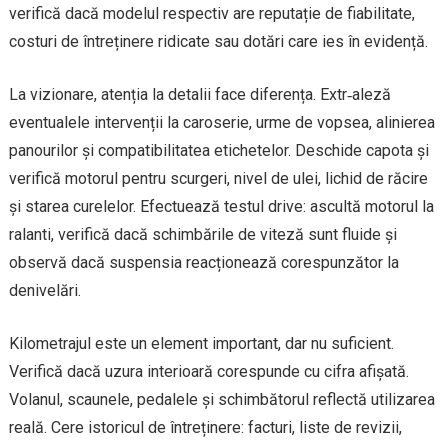
verifică dacă modelul respectiv are reputație de fiabilitate,
costuri de întreținere ridicate sau dotări care ies în evidență.
La vizionare, atenția la detalii face diferența. Extr‑aleză
eventualele intervenții la caroserie, urme de vopsea, alinierea
panourilor și compatibilitatea etichetelor. Deschide capota și
verifică motorul pentru scurgeri, nivel de ulei, lichid de răcire
și starea curelelor. Efectuează testul drive: ascultă motorul la
ralanti, verifică dacă schimbările de viteză sunt fluide și
observă dacă suspensia reacționează corespunzător la
denivelări.
Kilometrajul este un element important, dar nu suficient.
Verifică dacă uzura interioară corespunde cu cifra afişată.
Volanul, scaunele, pedalele şi schimbătorul reflectă utilizarea
reală. Cere istoricul de întreținere: facturi, liste de revizii,