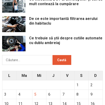
mult contează la cumpărare
De ce este importantă filtrarea aerului
din habitaclu
Ce trebuie să știi despre cutiile automate
cu dublu ambreiaj
Caută
după:
L
Ma
Mi
J
V
S
D
1
2
3
4
5
6
7
8
9
10
11
12
13
14
15
16