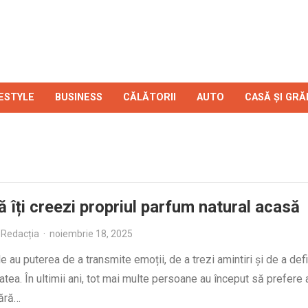
FESTYLE
BUSINESS
CĂLĂTORII
AUTO
CASĂ ȘI GRĂ
 îți creezi propriul parfum natural acasă
Redacția
·
noiembrie 18, 2025
e au puterea de a transmite emoții, de a trezi amintiri și de a defi
atea. În ultimii ani, tot mai multe persoane au început să prefere
fără…