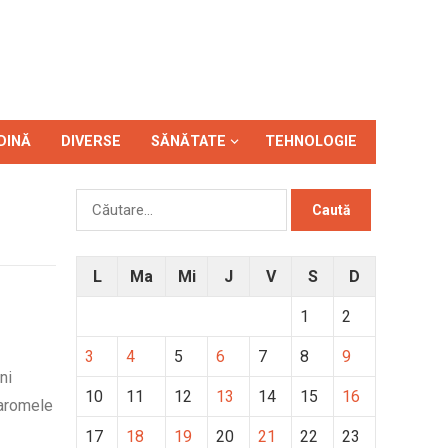
DINĂ
DIVERSE
SĂNĂTATE
TEHNOLOGIE
Caută
după:
L
Ma
Mi
J
V
S
D
1
2
3
4
5
6
7
8
9
ni
10
11
12
13
14
15
16
 aromele
17
18
19
20
21
22
23