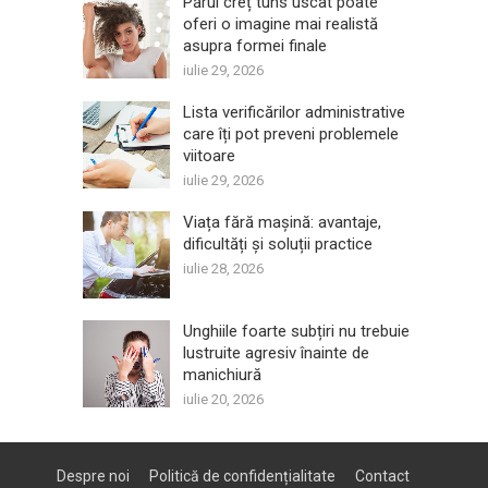
Părul creț tuns uscat poate
oferi o imagine mai realistă
asupra formei finale
iulie 29, 2026
Lista verificărilor administrative
care îți pot preveni problemele
viitoare
iulie 29, 2026
Viața fără mașină: avantaje,
dificultăți și soluții practice
iulie 28, 2026
Unghiile foarte subțiri nu trebuie
lustruite agresiv înainte de
manichiură
iulie 20, 2026
Despre noi
Politică de confidențialitate
Contact