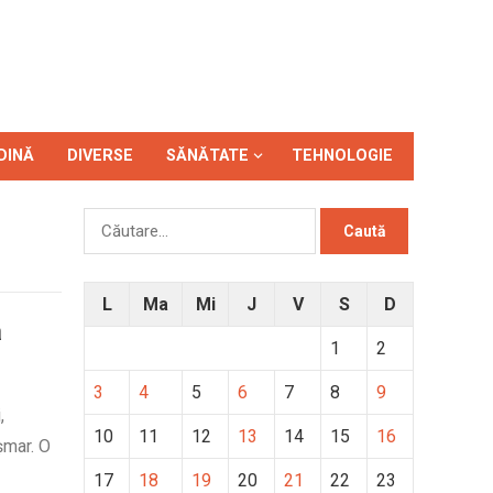
DINĂ
DIVERSE
SĂNĂTATE
TEHNOLOGIE
Caută
după:
L
Ma
Mi
J
V
S
D
ă
1
2
3
4
5
6
7
8
9
,
10
11
12
13
14
15
16
șmar. O
17
18
19
20
21
22
23