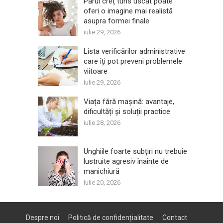
Părul creț tuns uscat poate
oferi o imagine mai realistă
asupra formei finale
iulie 29, 2026
Lista verificărilor administrative
care îți pot preveni problemele
viitoare
iulie 29, 2026
Viața fără mașină: avantaje,
dificultăți și soluții practice
iulie 28, 2026
Unghiile foarte subțiri nu trebuie
lustruite agresiv înainte de
manichiură
iulie 20, 2026
Despre noi
Politică de confidențialitate
Contact