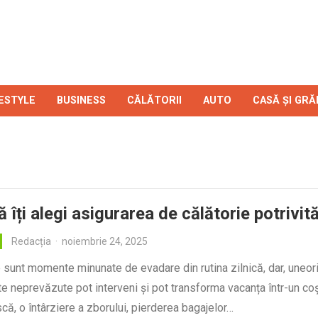
FESTYLE
BUSINESS
CĂLĂTORII
AUTO
CASĂ ȘI GRĂ
 îți alegi asigurarea de călătorie potrivit
Redacția
·
noiembrie 24, 2025
e sunt momente minunate de evadare din rutina zilnică, dar, uneori
 neprevăzute pot interveni și pot transforma vacanța într-un co
că, o întârziere a zborului, pierderea bagajelor…