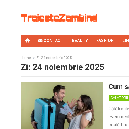
CONTACT
BEAUTY
FASHION
LI
Home
Zi:
24 noiembrie 2025
Zi:
24 noiembrie 2025
Cum să
CĂLĂTORII
Călătoriil
evenimente
boală brus